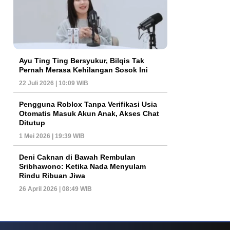
Ayu Ting Ting Bersyukur, Bilqis Tak
Pernah Merasa Kehilangan Sosok Ini
22 Juli 2026 | 10:09 WIB
Pengguna Roblox Tanpa Verifikasi Usia
Otomatis Masuk Akun Anak, Akses Chat
Ditutup
1 Mei 2026 | 19:39 WIB
Deni Caknan di Bawah Rembulan
Sribhawono: Ketika Nada Menyulam
Rindu Ribuan Jiwa
26 April 2026 | 08:49 WIB
ys Dan Popularitas Yang Terus Bertahan Hingga Kini
Poker Online Kembali 