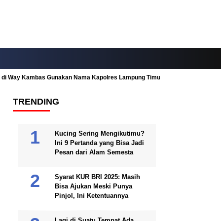
ah di Way Kambas Gunakan Nama Kapolres Lampung Timur
Fitur Nearby
TRENDING
Kucing Sering Mengikutimu?
Ini 9 Pertanda yang Bisa Jadi
Pesan dari Alam Semesta
Syarat KUR BRI 2025: Masih
Bisa Ajukan Meski Punya
Pinjol, Ini Ketentuannya
Lagi di Suatu Tempat Ada