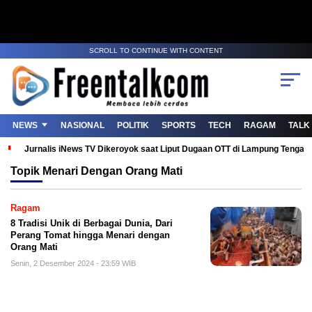
SCROLL TO CONTINUE WITH CONTENT
NEWS
NASIONAL
POLITIK
SPORTS
TECH
RAGAM
TALK
Jurnalis iNews TV Dikeroyok saat Liput Dugaan OTT di Lampung Tenga
Topik
Menari Dengan Orang Mati
Ragam
8 Tradisi Unik di Berbagai Dunia, Dari
Perang Tomat hingga Menari dengan
Orang Mati
Senin, 2 Desember 2024 - 23:59 WIB