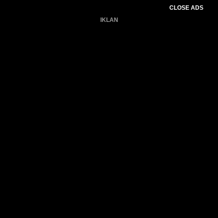
CLOSE ADS
IKLAN
Belum ada produk.
Gagal memuat data cuaca.