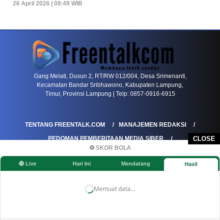
26 April 2026 | 08:49 WIB
PETIR800 LOGIN
PETIR800
Mengapa Blackjack Masih Menjadi Pilihan Favo
Gang Melati, Dusun 2, RT/RW 012/004, Desa Srimenanti,
Kecamatan Bandar Sribhawono, Kabupaten Lampung,
Timur, Provinsi Lampung | Telp: 0857-0916-6915
TENTANG FREENTALK.COM
MANAJEMEN REDAKSI
PEDOMAN PEMBERITAAN MEDIA SIBER
CLOSE
⚽ SKOR BOLA
PEDOMAN PEMBERITAAN RAMAH ANAK
🔴 Live
Hari Ini
Mendatang
Hasil
KOREKSI & KLARIFIKASI
KEBIJAKAN IKLAN / ADVERTORIAL
KEBIJAKAN PRIVASI
DISCLAIMER
Memuat data...
©FREENTALK.COM