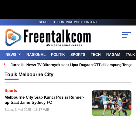
SCROLL TO CONTINUE WITH CONTENT
NEWS
NASIONAL
POLITIK
SPORTS
TECH
RAGAM
TALK
Jurnalis iNews TV Dikeroyok saat Liput Dugaan OTT di Lampung Tenga
Topik
Melbourne City
Sports
Melbourne City Siap Kunci Posisi Runner-
up Saat Jamu Sydney FC
Sabtu, 3 Mei 2025 - 16:17 WIB