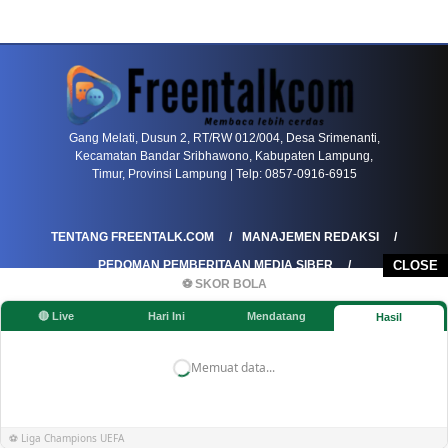
PETIR800 LOGIN
PETIR800
Bagaimana Kasino Online Menjadi Bagian Pentin
Gang Melati, Dusun 2, RT/RW 012/004, Desa Srimenanti,
Kecamatan Bandar Sribhawono, Kabupaten Lampung,
Timur, Provinsi Lampung | Telp: 0857-0916-6915
TENTANG FREENTALK.COM
MANAJEMEN REDAKSI
PEDOMAN PEMBERITAAN MEDIA SIBER
CLOSE
⚽ SKOR BOLA
PEDOMAN PEMBERITAAN RAMAH ANAK
🔴 Live
Hari Ini
Mendatang
Hasil
KOREKSI & KLARIFIKASI
KEBIJAKAN IKLAN / ADVERTORIAL
KEBIJAKAN PRIVASI
DISCLAIMER
Memuat data...
©FREENTALK.COM
⚽ Liga Champions UEFA