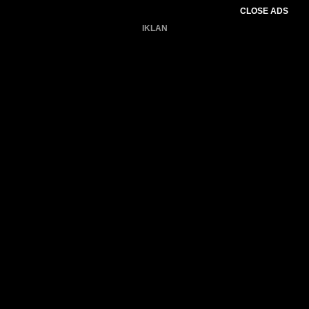
CLOSE ADS
IKLAN
Belum ada produk.
Gagal memuat data cuaca.