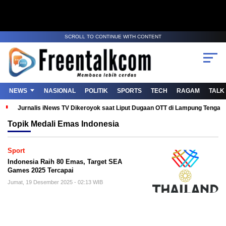
SCROLL TO CONTINUE WITH CONTENT
NEWS
NASIONAL
POLITIK
SPORTS
TECH
RAGAM
TALK
Jurnalis iNews TV Dikeroyok saat Liput Dugaan OTT di Lampung Tenga
Topik
Medali Emas Indonesia
Sport
Indonesia Raih 80 Emas, Target SEA
Games 2025 Tercapai
Jumat, 19 Desember 2025 - 02:13 WIB