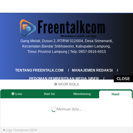
PETIR800 LOGIN
PETIR800
Mengapa Blackjack Masih Menjadi Pilihan Favo
Gang Melati, Dusun 2, RT/RW 012/004, Desa Srimenanti,
Kecamatan Bandar Sribhawono, Kabupaten Lampung,
Timur, Provinsi Lampung | Telp: 0857-0916-6915
TENTANG FREENTALK.COM
MANAJEMEN REDAKSI
PEDOMAN PEMBERITAAN MEDIA SIBER
CLOSE
⚽ SKOR BOLA
PEDOMAN PEMBERITAAN RAMAH ANAK
🔴 Live
Hari Ini
Mendatang
Hasil
KOREKSI & KLARIFIKASI
KEBIJAKAN IKLAN / ADVERTORIAL
KEBIJAKAN PRIVASI
DISCLAIMER
Memuat data...
©FREENTALK.COM
⚽ Liga Champions UEFA