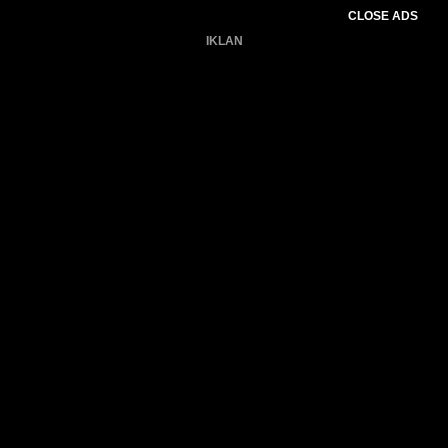
CLOSE ADS
IKLAN
Belum ada produk.
Gagal memuat data cuaca.