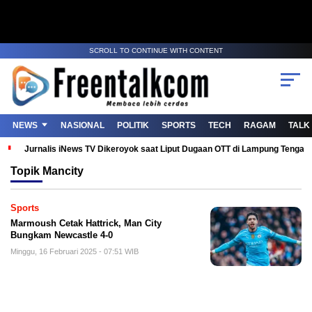
SCROLL TO CONTINUE WITH CONTENT
NEWS
NASIONAL
POLITIK
SPORTS
TECH
RAGAM
TALK
Jurnalis iNews TV Dikeroyok saat Liput Dugaan OTT di Lampung Tenga
Topik
Mancity
Sports
Marmoush Cetak Hattrick, Man City
Bungkam Newcastle 4-0
Minggu, 16 Februari 2025 - 07:51 WIB