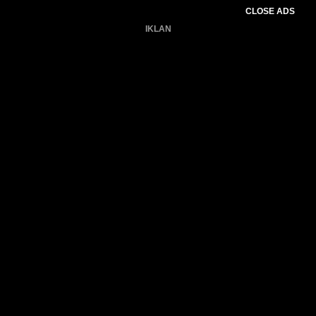
CLOSE ADS
IKLAN
Belum ada produk.
Gagal memuat data cuaca.