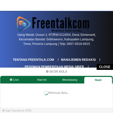
PETIR800 LOGIN
PETIR800
Bagaimana Kasino Online Menjadi Bagian Pentin
Gang Melati, Dusun 2, RT/RW 012/004, Desa Srimenanti,
Kecamatan Bandar Sribhawono, Kabupaten Lampung,
Timur, Provinsi Lampung | Telp: 0857-0916-6915
TENTANG FREENTALK.COM
MANAJEMEN REDAKSI
PEDOMAN PEMBERITAAN MEDIA SIBER
CLOSE
⚽ SKOR BOLA
PEDOMAN PEMBERITAAN RAMAH ANAK
🔴 Live
Hari Ini
Mendatang
Hasil
KOREKSI & KLARIFIKASI
KEBIJAKAN IKLAN / ADVERTORIAL
KEBIJAKAN PRIVASI
DISCLAIMER
Memuat data...
©FREENTALK.COM
⚽ Liga Champions UEFA