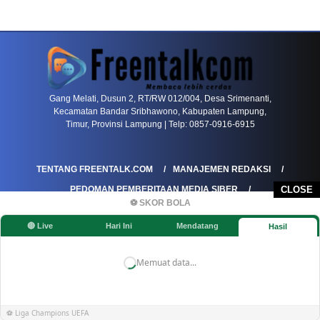
PETIR800 LOGIN
PETIR800
Komunitas Game Mulai Melirik Platform Dengan
Gang Melati, Dusun 2, RT/RW 012/004, Desa Srimenanti,
Kecamatan Bandar Sribhawono, Kabupaten Lampung,
Timur, Provinsi Lampung | Telp: 0857-0916-6915
TENTANG FREENTALK.COM
MANAJEMEN REDAKSI
PEDOMAN PEMBERITAAN MEDIA SIBER
CLOSE
⚽ SKOR BOLA
PEDOMAN PEMBERITAAN RAMAH ANAK
🔴 Live
Hari Ini
Mendatang
Hasil
KOREKSI & KLARIFIKASI
KEBIJAKAN IKLAN / ADVERTORIAL
KEBIJAKAN PRIVASI
DISCLAIMER
Memuat data...
©FREENTALK.COM
⚽ Liga Champions UEFA