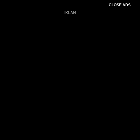
CLOSE ADS
IKLAN
Belum ada produk.
Gagal memuat data cuaca.