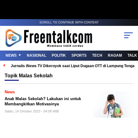
SCROLL TO CONTINUE WITH CONTENT
NEWS
NASIONAL
POLITIK
SPORTS
TECH
RAGAM
TALK
Jurnalis iNews TV Dikeroyok saat Liput Dugaan OTT di Lampung Tenga
Topik
Malas Sekolah
News
Anak Malas Sekolah? Lakukan ini untuk
Membangkitkan Motivasinya
Sabtu, 14 Oktober 2023 - 04:08 WIB