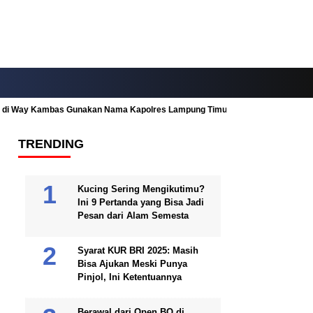
ah di Way Kambas Gunakan Nama Kapolres Lampung Timur
Fitur Nearby
TRENDING
Kucing Sering Mengikutimu?
Ini 9 Pertanda yang Bisa Jadi
Pesan dari Alam Semesta
Syarat KUR BRI 2025: Masih
Bisa Ajukan Meski Punya
Pinjol, Ini Ketentuannya
Berawal dari Open BO di