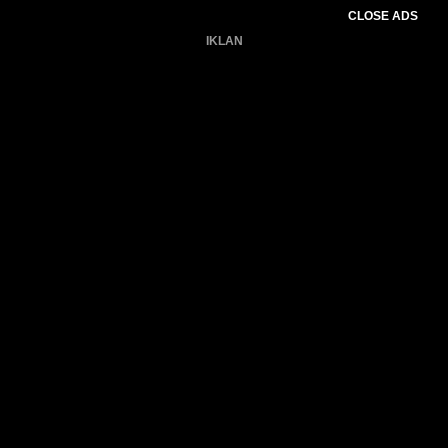
CLOSE ADS
IKLAN
Belum ada produk.
Gagal memuat data cuaca.