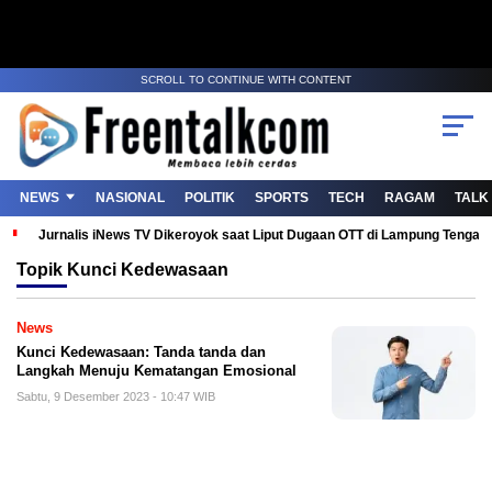
SCROLL TO CONTINUE WITH CONTENT
NEWS
NASIONAL
POLITIK
SPORTS
TECH
RAGAM
TALK
Jurnalis iNews TV Dikeroyok saat Liput Dugaan OTT di Lampung Tenga
Topik
Kunci Kedewasaan
News
Kunci Kedewasaan: Tanda tanda dan
Langkah Menuju Kematangan Emosional
Sabtu, 9 Desember 2023 - 10:47 WIB