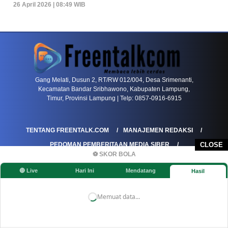
26 April 2026 | 08:49 WIB
PETIR800 LOGIN
PETIR800
Tren Mobile Entertainment Terus Mendorong M
Gang Melati, Dusun 2, RT/RW 012/004, Desa Srimenanti,
Kecamatan Bandar Sribhawono, Kabupaten Lampung,
Timur, Provinsi Lampung | Telp: 0857-0916-6915
TENTANG FREENTALK.COM
MANAJEMEN REDAKSI
PEDOMAN PEMBERITAAN MEDIA SIBER
CLOSE
⚽ SKOR BOLA
PEDOMAN PEMBERITAAN RAMAH ANAK
🔴 Live
Hari Ini
Mendatang
Hasil
KOREKSI & KLARIFIKASI
KEBIJAKAN IKLAN / ADVERTORIAL
KEBIJAKAN PRIVASI
DISCLAIMER
Memuat data...
©FREENTALK.COM