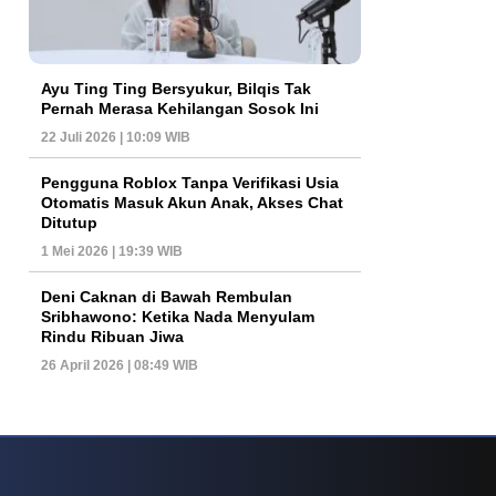
Ayu Ting Ting Bersyukur, Bilqis Tak
Pernah Merasa Kehilangan Sosok Ini
22 Juli 2026 | 10:09 WIB
Pengguna Roblox Tanpa Verifikasi Usia
Otomatis Masuk Akun Anak, Akses Chat
Ditutup
1 Mei 2026 | 19:39 WIB
Deni Caknan di Bawah Rembulan
Sribhawono: Ketika Nada Menyulam
Rindu Ribuan Jiwa
26 April 2026 | 08:49 WIB
 Yang Kian Sorot Ekosistem Informasi
Fenomena Kasino Online Dan Arah Ba