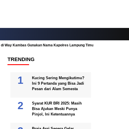
ah di Way Kambas Gunakan Nama Kapolres Lampung Timur
Fitur Nearby
TRENDING
Kucing Sering Mengikutimu?
Ini 9 Pertanda yang Bisa Jadi
Pesan dari Alam Semesta
Syarat KUR BRI 2025: Masih
Bisa Ajukan Meski Punya
Pinjol, Ini Ketentuannya
Braja Asri Segera Gelar