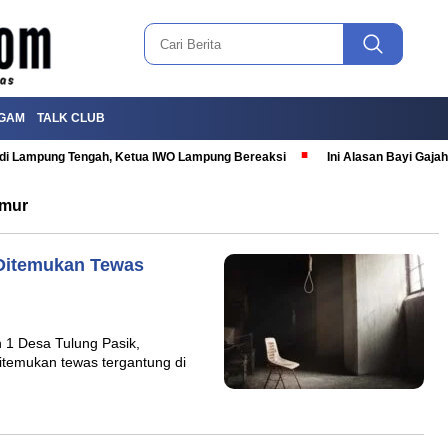
GAM
TALK CLUB
T di Lampung Tengah, Ketua IWO Lampung Bereaksi
Ini Alasan Bayi Gaj
imur
 Ditemukan Tewas
n 1 Desa Tulung Pasik,
temukan tewas tergantung di