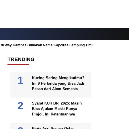
ah di Way Kambas Gunakan Nama Kapolres Lampung Timur
Fitur Nearby
TRENDING
Kucing Sering Mengikutimu?
Ini 9 Pertanda yang Bisa Jadi
Pesan dari Alam Semesta
Syarat KUR BRI 2025: Masih
Bisa Ajukan Meski Punya
Pinjol, Ini Ketentuannya
Braja Asri Segera Gelar