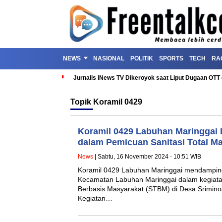
NEWS
NASIONAL
POLITIK
SPORTS
TECH
RA
Jurnalis iNews TV Dikeroyok saat Liput Dugaan OT
Topik
Koramil 0429
Koramil 0429 Labuhan Maringgai
dalam Pemicuan Sanitasi Total M
News
| Sabtu, 16 November 2024 - 10:51 WIB
Koramil 0429 Labuhan Maringgai mendampi
Kecamatan Labuhan Maringgai dalam kegiatan
Berbasis Masyarakat (STBM) di Desa Sriminos
Kegiatan…