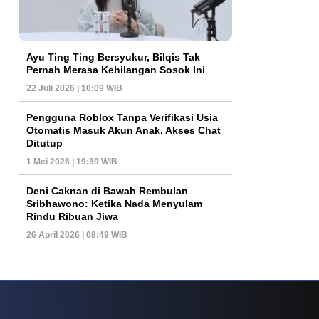
Ayu Ting Ting Bersyukur, Bilqis Tak
Pernah Merasa Kehilangan Sosok Ini
22 Juli 2026 | 10:09 WIB
Pengguna Roblox Tanpa Verifikasi Usia
Otomatis Masuk Akun Anak, Akses Chat
Ditutup
1 Mei 2026 | 19:39 WIB
Deni Caknan di Bawah Rembulan
Sribhawono: Ketika Nada Menyulam
Rindu Ribuan Jiwa
26 April 2026 | 08:49 WIB
ys Dan Popularitas Yang Terus Bertahan Hingga Kini
Poker Online Kembali 