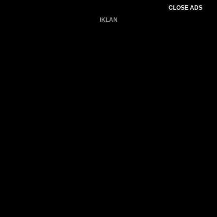
CLOSE ADS
IKLAN
Belum ada produk.
Gagal memuat data cuaca.