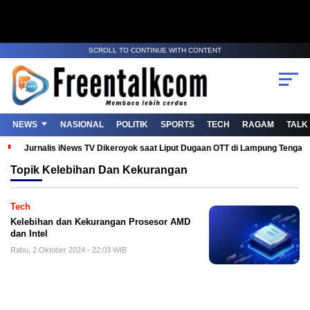
SCROLL TO CONTINUE WITH CONTENT
NEWS
NASIONAL
POLITIK
SPORTS
TECH
RAGAM
TALK
Jurnalis iNews TV Dikeroyok saat Liput Dugaan OTT di Lampung Tenga
Topik
Kelebihan Dan Kekurangan
Tech
Kelebihan dan Kekurangan Prosesor AMD
dan Intel
Rabu, 2 Oktober 2024 - 22:03 WIB