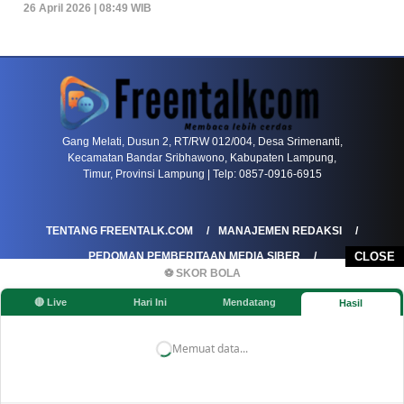
26 April 2026 | 08:49 WIB
PETIR800 LOGIN
PETIR800
Baccarat Dan Evolusi Game Meja Digital Mode
Gang Melati, Dusun 2, RT/RW 012/004, Desa Srimenanti,
Kecamatan Bandar Sribhawono, Kabupaten Lampung,
Timur, Provinsi Lampung | Telp: 0857-0916-6915
TENTANG FREENTALK.COM
MANAJEMEN REDAKSI
PEDOMAN PEMBERITAAN MEDIA SIBER
CLOSE
⚽ SKOR BOLA
PEDOMAN PEMBERITAAN RAMAH ANAK
🔴 Live
Hari Ini
Mendatang
Hasil
KOREKSI & KLARIFIKASI
KEBIJAKAN IKLAN / ADVERTORIAL
KEBIJAKAN PRIVASI
DISCLAIMER
Memuat data...
©FREENTALK.COM