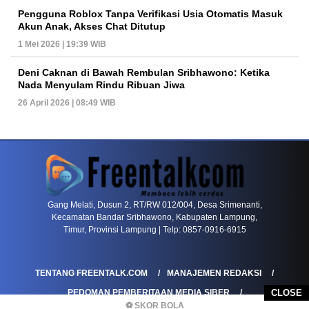
Pengguna Roblox Tanpa Verifikasi Usia Otomatis Masuk
Akun Anak, Akses Chat Ditutup
1 Mei 2026 | 19:39 WIB
Deni Caknan di Bawah Rembulan Sribhawono: Ketika
Nada Menyulam Rindu Ribuan Jiwa
26 April 2026 | 08:49 WIB
PETIR800 LOGIN
PETIR800
Tren Mobile Entertainment Terus Mendorong M
Gang Melati, Dusun 2, RT/RW 012/004, Desa Srimenanti,
Kecamatan Bandar Sribhawono, Kabupaten Lampung,
Timur, Provinsi Lampung | Telp: 0857-0916-6915
TENTANG FREENTALK.COM
MANAJEMEN REDAKSI
PEDOMAN PEMBERITAAN MEDIA SIBER
CLOSE
⚽ SKOR BOLA