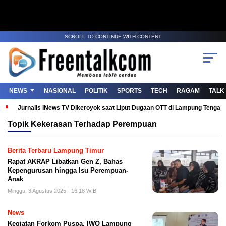
SCROLL TO CONTINUE WITH CONTENT
NEWS
NASIONAL
POLITIK
SPORTS
TECH
RAGAM
TALK
Jurnalis iNews TV Dikeroyok saat Liput Dugaan OTT di Lampung Tenga
Topik
Kekerasan Terhadap Perempuan
Berita Terbaru Lampung Timur
Rapat AKRAP Libatkan Gen Z, Bahas
Kepengurusan hingga Isu Perempuan-
Anak
Minggu, 3 Agustus 2025 - 16:18 WIB
News
Kegiatan Forkom Puspa, IWO Lampung