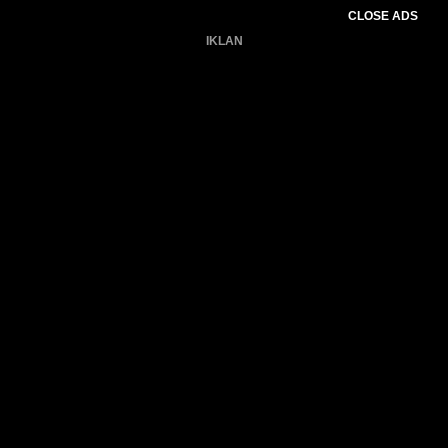
CLOSE ADS
IKLAN
Belum ada produk.
Gagal memuat data cuaca.