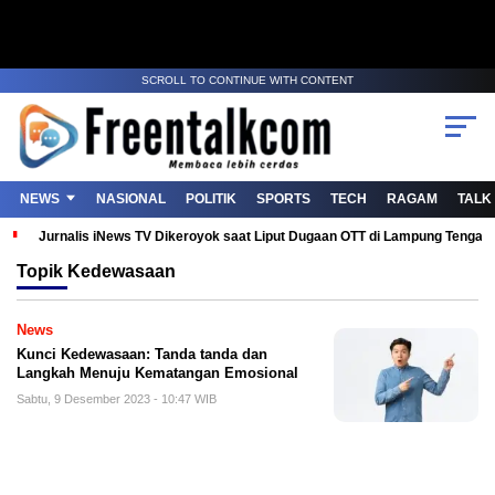
SCROLL TO CONTINUE WITH CONTENT
NEWS
NASIONAL
POLITIK
SPORTS
TECH
RAGAM
TALK
Jurnalis iNews TV Dikeroyok saat Liput Dugaan OTT di Lampung Tenga
Topik
Kedewasaan
News
Kunci Kedewasaan: Tanda tanda dan
Langkah Menuju Kematangan Emosional
Sabtu, 9 Desember 2023 - 10:47 WIB