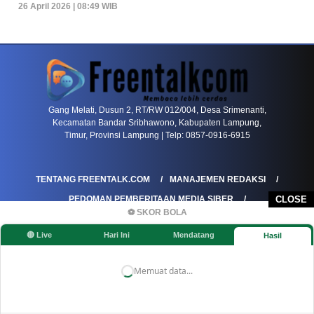
26 April 2026 | 08:49 WIB
PETIR800 LOGIN
PETIR800
Transformasi Game Meja Global Membawa Penga
Gang Melati, Dusun 2, RT/RW 012/004, Desa Srimenanti,
Kecamatan Bandar Sribhawono, Kabupaten Lampung,
Timur, Provinsi Lampung | Telp: 0857-0916-6915
TENTANG FREENTALK.COM
MANAJEMEN REDAKSI
PEDOMAN PEMBERITAAN MEDIA SIBER
CLOSE
⚽ SKOR BOLA
PEDOMAN PEMBERITAAN RAMAH ANAK
🔴 Live
Hari Ini
Mendatang
Hasil
KOREKSI & KLARIFIKASI
KEBIJAKAN IKLAN / ADVERTORIAL
KEBIJAKAN PRIVASI
DISCLAIMER
Memuat data...
©FREENTALK.COM