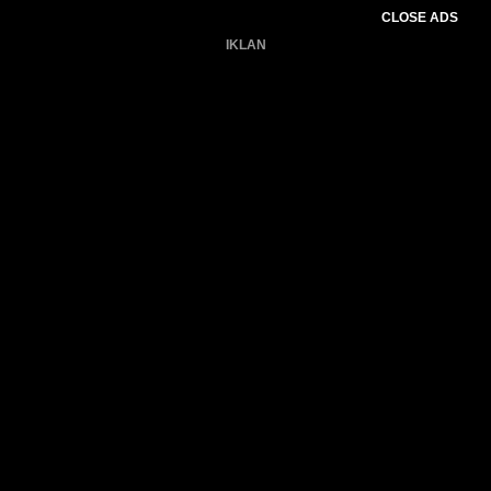
CLOSE ADS
IKLAN
Belum ada produk.
Gagal memuat data cuaca.