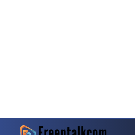
g Dalam Transisi Platform Interaktif
Catatan Redaksi Tentang Kasino Online