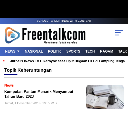
SCROLL TO CONTINUE WITH CONTENT
NEWS
NASIONAL
POLITIK
SPORTS
TECH
RAGAM
TALK
Jurnalis iNews TV Dikeroyok saat Liput Dugaan OTT di Lampung Tenga
Topik
Keberuntungan
News
Kumpulan Pantun Menarik Menyambut
Tahun Baru 2023
Jumat, 1 Desember 2023 - 19:35 WIB