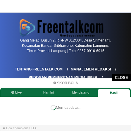
PETIR800 LOGIN
PETIR800
Mengapa Blackjack Masih Menjadi Pilihan Favo
Gang Melati, Dusun 2, RT/RW 012/004, Desa Srimenanti,
Kecamatan Bandar Sribhawono, Kabupaten Lampung,
Timur, Provinsi Lampung | Telp: 0857-0916-6915
TENTANG FREENTALK.COM
MANAJEMEN REDAKSI
PEDOMAN PEMBERITAAN MEDIA SIBER
CLOSE
⚽ SKOR BOLA
PEDOMAN PEMBERITAAN RAMAH ANAK
🔴 Live
Hari Ini
Mendatang
Hasil
KOREKSI & KLARIFIKASI
KEBIJAKAN IKLAN / ADVERTORIAL
KEBIJAKAN PRIVASI
DISCLAIMER
Memuat data...
©FREENTALK.COM
⚽ Liga Champions UEFA