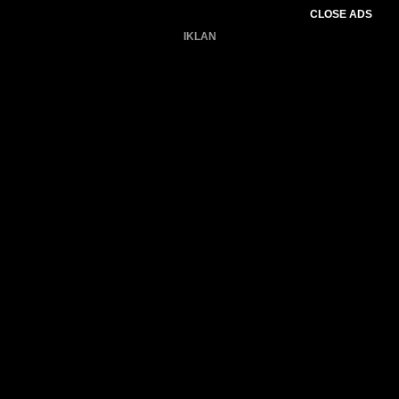
CLOSE ADS
IKLAN
Belum ada produk.
Gagal memuat data cuaca.