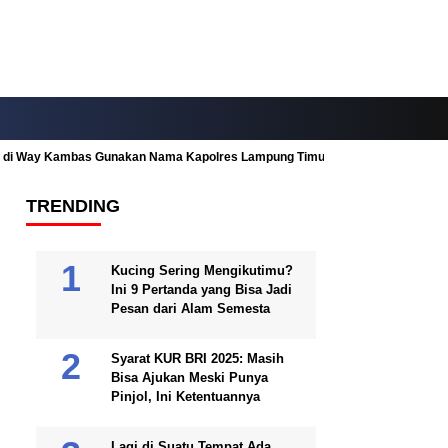
ah di Way Kambas Gunakan Nama Kapolres Lampung Timur
Fitur Nearby
TRENDING
Kucing Sering Mengikutimu?
Ini 9 Pertanda yang Bisa Jadi
Pesan dari Alam Semesta
Syarat KUR BRI 2025: Masih
Bisa Ajukan Meski Punya
Pinjol, Ini Ketentuannya
Lagi di Suatu Tempat Ada