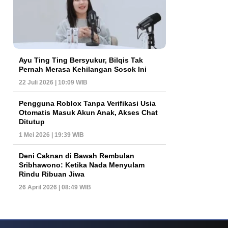
Ayu Ting Ting Bersyukur, Bilqis Tak
Pernah Merasa Kehilangan Sosok Ini
22 Juli 2026 | 10:09 WIB
Pengguna Roblox Tanpa Verifikasi Usia
Otomatis Masuk Akun Anak, Akses Chat
Ditutup
1 Mei 2026 | 19:39 WIB
Deni Caknan di Bawah Rembulan
Sribhawono: Ketika Nada Menyulam
Rindu Ribuan Jiwa
26 April 2026 | 08:49 WIB
ys Dan Popularitas Yang Terus Bertahan Hingga Kini
Poker Online Kembali 