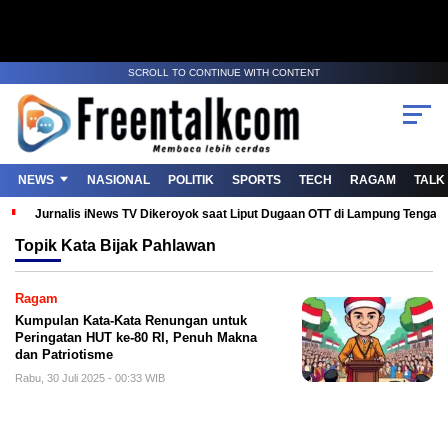
SCROLL TO CONTINUE WITH CONTENT
NEWS
NASIONAL
POLITIK
SPORTS
TECH
RAGAM
TALK
Jurnalis iNews TV Dikeroyok saat Liput Dugaan OTT di Lampung Tenga
Topik
Kata Bijak Pahlawan
Ragam
Kumpulan Kata-Kata Renungan untuk
Peringatan HUT ke-80 RI, Penuh Makna
dan Patriotisme
Rabu, 30 Juli 2025 - 00:33 WIB