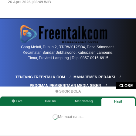
26 April 2026 | 08:49 WIB
PETIR800 LOGIN
PETIR800
Baccarat Dan Evolusi Game Meja Digital Mode
Gang Melati, Dusun 2, RT/RW 012/004, Desa Srimenanti,
Kecamatan Bandar Sribhawono, Kabupaten Lampung,
Timur, Provinsi Lampung | Telp: 0857-0916-6915
TENTANG FREENTALK.COM
MANAJEMEN REDAKSI
PEDOMAN PEMBERITAAN MEDIA SIBER
CLOSE
⚽ SKOR BOLA
PEDOMAN PEMBERITAAN RAMAH ANAK
🔴 Live
Hari Ini
Mendatang
Hasil
KOREKSI & KLARIFIKASI
KEBIJAKAN IKLAN / ADVERTORIAL
KEBIJAKAN PRIVASI
DISCLAIMER
Memuat data...
©FREENTALK.COM