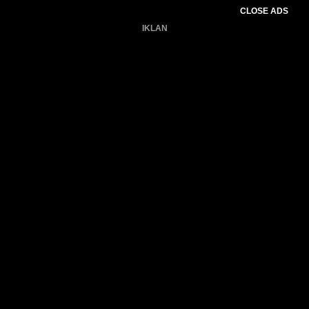
CLOSE ADS
IKLAN
Belum ada produk.
Gagal memuat data cuaca.