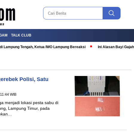
GAM
TALK CLUB
T di Lampung Tengah, Ketua IWO Lampung Bereaksi
Ini Alasan Bayi Gaj
rebek Polisi, Satu
 11:44 WIB
 menjadi lokasi pesta sabu di
ng, Lampung Timur, pada
bekan…