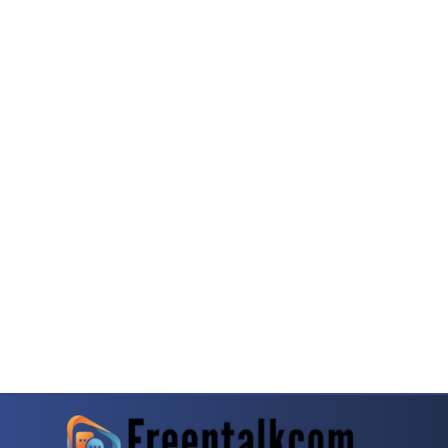
g Dalam Transisi Platform Interaktif
Catatan Redaksi Tentang Kasino Online