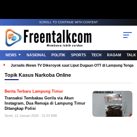
SCROLL TO CONTINUE WITH CONTENT
NEWS
NASIONAL
POLITIK
SPORTS
TECH
RAGAM
TALK
Jurnalis iNews TV Dikeroyok saat Liput Dugaan OTT di Lampung Tenga
Topik
Kasus Narkoba Online
Berita Terbaru Lampung Timur
Transaksi Tembakau Gorila via Akun
Instagram, Dua Remaja di Lampung Timur
Ditangkap Polisi
Senin, 12 Januari 2026 - 15:33 WIB