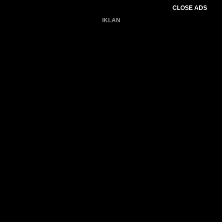
CLOSE ADS
IKLAN
Belum ada produk.
Gagal memuat data cuaca.