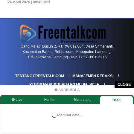
26 April 2026 | 08:49 WIB
PETIR800 LOGIN
PETIR800
Baccarat Dan Evolusi Game Meja Digital Mode
Gang Melati, Dusun 2, RT/RW 012/004, Desa Srimenanti,
Kecamatan Bandar Sribhawono, Kabupaten Lampung,
Timur, Provinsi Lampung | Telp: 0857-0916-6915
TENTANG FREENTALK.COM
MANAJEMEN REDAKSI
PEDOMAN PEMBERITAAN MEDIA SIBER
CLOSE
⚽ SKOR BOLA
PEDOMAN PEMBERITAAN RAMAH ANAK
🔴 Live
Hari Ini
Mendatang
Hasil
KOREKSI & KLARIFIKASI
KEBIJAKAN IKLAN / ADVERTORIAL
KEBIJAKAN PRIVASI
DISCLAIMER
Memuat data...
©FREENTALK.COM