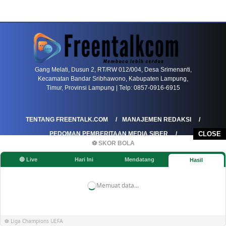
PETIR800 LOGIN
PETIR800
Bagaimana Kasino Online Menjadi Bagian Pentin
Gang Melati, Dusun 2, RT/RW 012/004, Desa Srimenanti,
Kecamatan Bandar Sribhawono, Kabupaten Lampung,
Timur, Provinsi Lampung | Telp: 0857-0916-6915
TENTANG FREENTALK.COM
MANAJEMEN REDAKSI
PEDOMAN PEMBERITAAN MEDIA SIBER
CLOSE
⚽ SKOR BOLA
PEDOMAN PEMBERITAAN RAMAH ANAK
🔴 Live
Hari Ini
Mendatang
Hasil
KOREKSI & KLARIFIKASI
KEBIJAKAN IKLAN / ADVERTORIAL
KEBIJAKAN PRIVASI
DISCLAIMER
Memuat data...
©FREENTALK.COM
⚽ Liga Champions UEFA