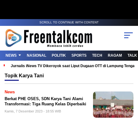
SCROLL TO CONTINUE WITH CONTENT
NEWS
NASIONAL
POLITIK
SPORTS
TECH
RAGAM
TALK
Jurnalis iNews TV Dikeroyok saat Liput Dugaan OTT di Lampung Tenga
Topik
Karya Tani
News
Berkat PHE OSES, SDN Karya Tani Alami
Transformasi: Tiga Ruang Kelas Diperbaiki
Kamis, 7 Desember 2023 - 18:55 WIB