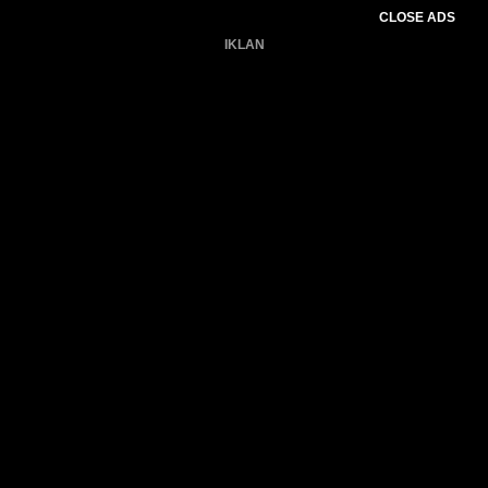
CLOSE ADS
IKLAN
Belum ada produk.
Gagal memuat data cuaca.