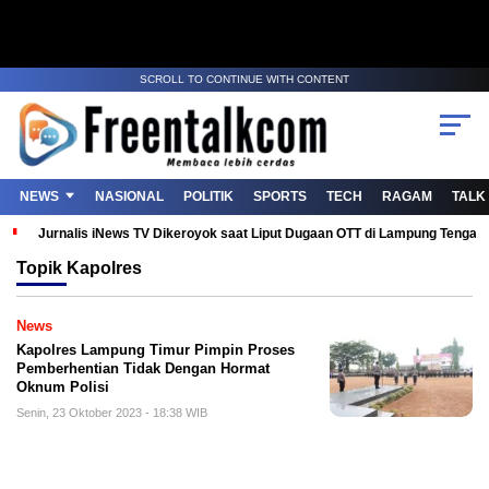
SCROLL TO CONTINUE WITH CONTENT
NEWS
NASIONAL
POLITIK
SPORTS
TECH
RAGAM
TALK
Jurnalis iNews TV Dikeroyok saat Liput Dugaan OTT di Lampung Tenga
Topik
Kapolres
News
Kapolres Lampung Timur Pimpin Proses
Pemberhentian Tidak Dengan Hormat
Oknum Polisi
Senin, 23 Oktober 2023 - 18:38 WIB