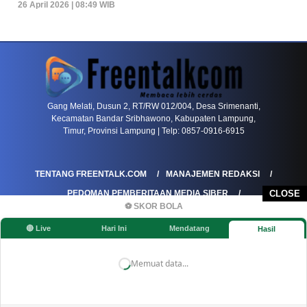
26 April 2026 | 08:49 WIB
PETIR800 LOGIN
PETIR800
Bagaimana Kasino Online Menjadi Bagian Pentin
Gang Melati, Dusun 2, RT/RW 012/004, Desa Srimenanti,
Kecamatan Bandar Sribhawono, Kabupaten Lampung,
Timur, Provinsi Lampung | Telp: 0857-0916-6915
TENTANG FREENTALK.COM
MANAJEMEN REDAKSI
PEDOMAN PEMBERITAAN MEDIA SIBER
CLOSE
⚽ SKOR BOLA
PEDOMAN PEMBERITAAN RAMAH ANAK
🔴 Live
Hari Ini
Mendatang
Hasil
KOREKSI & KLARIFIKASI
KEBIJAKAN IKLAN / ADVERTORIAL
KEBIJAKAN PRIVASI
DISCLAIMER
Memuat data...
©FREENTALK.COM