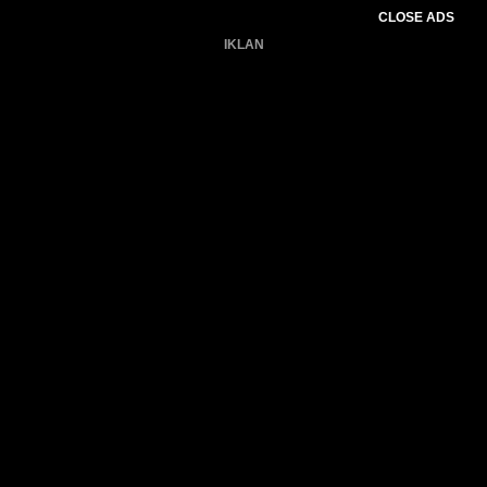
CLOSE ADS
IKLAN
Belum ada produk.
Gagal memuat data cuaca.