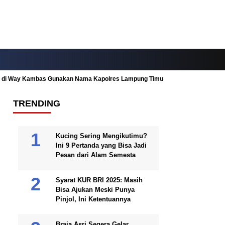
ah di Way Kambas Gunakan Nama Kapolres Lampung Timur
Fitur Nearby
TRENDING
Kucing Sering Mengikutimu?
Ini 9 Pertanda yang Bisa Jadi
Pesan dari Alam Semesta
Syarat KUR BRI 2025: Masih
Bisa Ajukan Meski Punya
Pinjol, Ini Ketentuannya
Braja Asri Segera Gelar