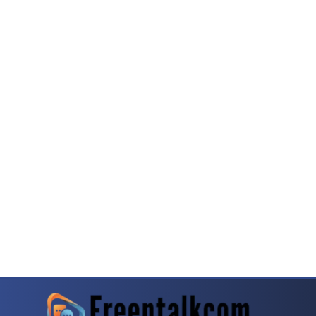
g Dalam Transisi Platform Interaktif
Catatan Redaksi Tentang Kasino Online