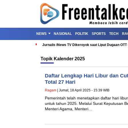
NEWS
NASIONAL
POLITIK
SPORTS
TECH
RA
Jurnalis iNews TV Dikeroyok saat Liput Dugaan OT
Topik
Kalender 2025
Daftar Lengkap Hari Libur dan Cu
Total 27 Hari
Ragam
| Jumat, 18 April 2025 - 15:39 WIB
Pemerintah telah menetapkan daftar hari libu
untuk tahun 2025. Melalui Surat Keputusan B
Menteri Agama, Menteri…