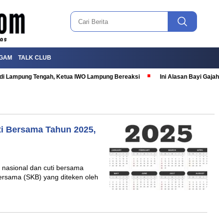
GAM
TALK CLUB
T di Lampung Tengah, Ketua IWO Lampung Bereaksi
Ini Alasan Bayi Gaj
ti Bersama Tahun 2025,
r nasional dan cuti bersama
ersama (SKB) yang diteken oleh