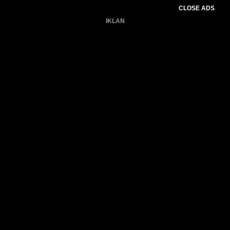
CLOSE ADS
IKLAN
Belum ada produk.
Gagal memuat data cuaca.