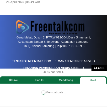
26 April 2026 | 08:49 WIB
PETIR800 LOGIN
PETIR800
Baccarat Dan Evolusi Game Meja Digital Mode
Gang Melati, Dusun 2, RT/RW 012/004, Desa Srimenanti,
Kecamatan Bandar Sribhawono, Kabupaten Lampung,
Timur, Provinsi Lampung | Telp: 0857-0916-6915
TENTANG FREENTALK.COM
MANAJEMEN REDAKSI
PEDOMAN PEMBERITAAN MEDIA SIBER
CLOSE
⚽ SKOR BOLA
PEDOMAN PEMBERITAAN RAMAH ANAK
🔴 Live
Hari Ini
Mendatang
Hasil
KOREKSI & KLARIFIKASI
KEBIJAKAN IKLAN / ADVERTORIAL
KEBIJAKAN PRIVASI
DISCLAIMER
Memuat data...
©FREENTALK.COM