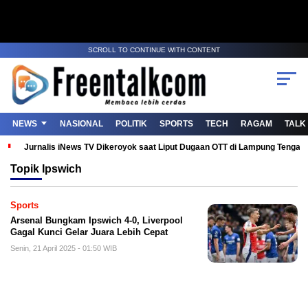
SCROLL TO CONTINUE WITH CONTENT
NEWS
NASIONAL
POLITIK
SPORTS
TECH
RAGAM
TALK
Jurnalis iNews TV Dikeroyok saat Liput Dugaan OTT di Lampung Tenga
Topik
Ipswich
Sports
Arsenal Bungkam Ipswich 4-0, Liverpool
Gagal Kunci Gelar Juara Lebih Cepat
Senin, 21 April 2025 - 01:50 WIB