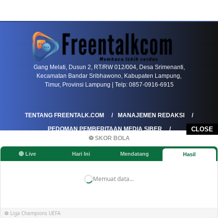
PETIR800 LOGIN
PETIR800
Bagaimana Kasino Online Menjadi Bagian Pentin
Gang Melati, Dusun 2, RT/RW 012/004, Desa Srimenanti,
Kecamatan Bandar Sribhawono, Kabupaten Lampung,
Timur, Provinsi Lampung | Telp: 0857-0916-6915
TENTANG FREENTALK.COM
MANAJEMEN REDAKSI
PEDOMAN PEMBERITAAN MEDIA SIBER
CLOSE
⚽ SKOR BOLA
PEDOMAN PEMBERITAAN RAMAH ANAK
🔴 Live
Hari Ini
Mendatang
Hasil
KOREKSI & KLARIFIKASI
KEBIJAKAN IKLAN / ADVERTORIAL
KEBIJAKAN PRIVASI
DISCLAIMER
Memuat data...
©FREENTALK.COM
⚽ Liga Champions UEFA