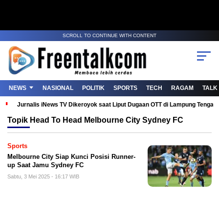
SCROLL TO CONTINUE WITH CONTENT
NEWS
NASIONAL
POLITIK
SPORTS
TECH
RAGAM
TALK
Jurnalis iNews TV Dikeroyok saat Liput Dugaan OTT di Lampung Tenga
Topik
Head To Head Melbourne City Sydney FC
Sports
Melbourne City Siap Kunci Posisi Runner-
up Saat Jamu Sydney FC
Sabtu, 3 Mei 2025 - 16:17 WIB