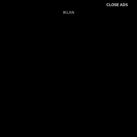
CLOSE ADS
IKLAN
Belum ada produk.
Gagal memuat data cuaca.