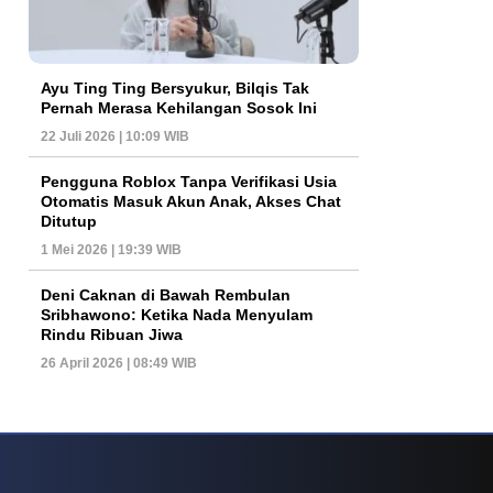
Ayu Ting Ting Bersyukur, Bilqis Tak
Pernah Merasa Kehilangan Sosok Ini
22 Juli 2026 | 10:09 WIB
Pengguna Roblox Tanpa Verifikasi Usia
Otomatis Masuk Akun Anak, Akses Chat
Ditutup
1 Mei 2026 | 19:39 WIB
Deni Caknan di Bawah Rembulan
Sribhawono: Ketika Nada Menyulam
Rindu Ribuan Jiwa
26 April 2026 | 08:49 WIB
ys Dan Popularitas Yang Terus Bertahan Hingga Kini
Poker Online Kembali 