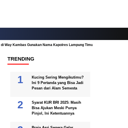
ah di Way Kambas Gunakan Nama Kapolres Lampung Timur
Fitur Nearby
TRENDING
Kucing Sering Mengikutimu?
Ini 9 Pertanda yang Bisa Jadi
Pesan dari Alam Semesta
Syarat KUR BRI 2025: Masih
Bisa Ajukan Meski Punya
Pinjol, Ini Ketentuannya
Braja Asri Segera Gelar