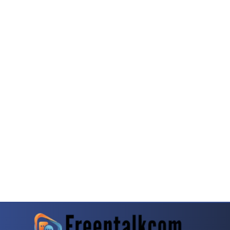
rn
Dragon Tiger Menjadi Alternatif Yang Sering Dibahas Komunitas
Mahjong Wa