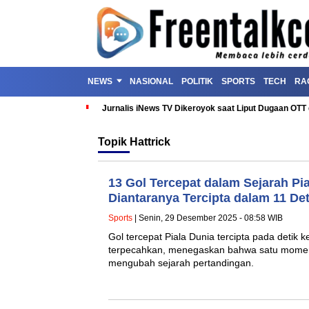
NEWS
NASIONAL
POLITIK
SPORTS
TECH
RA
Jurnalis iNews TV Dikeroyok saat Liput Dugaan OT
Topik
Hattrick
13 Gol Tercepat dalam Sejarah Pia
Diantaranya Tercipta dalam 11 Det
Sports
| Senin, 29 Desember 2025 - 08:58 WIB
Gol tercepat Piala Dunia tercipta pada detik 
terpecahkan, menegaskan bahwa satu momen 
mengubah sejarah pertandingan.