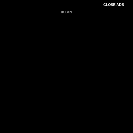
CLOSE ADS
IKLAN
Belum ada produk.
Gagal memuat data cuaca.