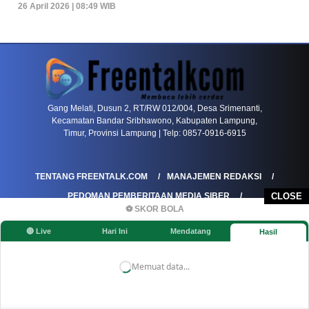
26 April 2026 | 08:49 WIB
PETIR800 LOGIN
PETIR800
Baccarat Dan Evolusi Game Meja Digital Mode
Gang Melati, Dusun 2, RT/RW 012/004, Desa Srimenanti,
Kecamatan Bandar Sribhawono, Kabupaten Lampung,
Timur, Provinsi Lampung | Telp: 0857-0916-6915
TENTANG FREENTALK.COM
MANAJEMEN REDAKSI
PEDOMAN PEMBERITAAN MEDIA SIBER
CLOSE
⚽ SKOR BOLA
PEDOMAN PEMBERITAAN RAMAH ANAK
🔴 Live
Hari Ini
Mendatang
Hasil
KOREKSI & KLARIFIKASI
KEBIJAKAN IKLAN / ADVERTORIAL
KEBIJAKAN PRIVASI
DISCLAIMER
Memuat data...
©FREENTALK.COM