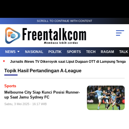
SCROLL TO CONTINUE WITH CONTENT
NEWS
NASIONAL
POLITIK
SPORTS
TECH
RAGAM
TALK
Jurnalis iNews TV Dikeroyok saat Liput Dugaan OTT di Lampung Tenga
Topik
Hasil Pertandingan A-League
Sports
Melbourne City Siap Kunci Posisi Runner-
up Saat Jamu Sydney FC
Sabtu, 3 Mei 2025 - 16:17 WIB