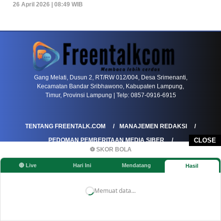
26 April 2026 | 08:49 WIB
PETIR800 LOGIN
PETIR800
Tren Mobile Entertainment Terus Mendorong M
Gang Melati, Dusun 2, RT/RW 012/004, Desa Srimenanti,
Kecamatan Bandar Sribhawono, Kabupaten Lampung,
Timur, Provinsi Lampung | Telp: 0857-0916-6915
TENTANG FREENTALK.COM
MANAJEMEN REDAKSI
PEDOMAN PEMBERITAAN MEDIA SIBER
CLOSE
⚽ SKOR BOLA
PEDOMAN PEMBERITAAN RAMAH ANAK
🔴 Live
Hari Ini
Mendatang
Hasil
KOREKSI & KLARIFIKASI
KEBIJAKAN IKLAN / ADVERTORIAL
KEBIJAKAN PRIVASI
DISCLAIMER
Memuat data...
©FREENTALK.COM