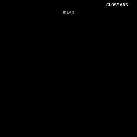
CLOSE ADS
IKLAN
Belum ada produk.
Gagal memuat data cuaca.