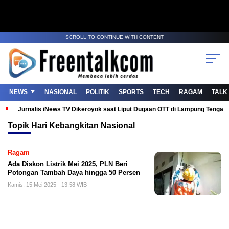
SCROLL TO CONTINUE WITH CONTENT
NEWS
NASIONAL
POLITIK
SPORTS
TECH
RAGAM
TALK
Jurnalis iNews TV Dikeroyok saat Liput Dugaan OTT di Lampung Tenga
Topik
Hari Kebangkitan Nasional
Ragam
Ada Diskon Listrik Mei 2025, PLN Beri
Potongan Tambah Daya hingga 50 Persen
Kamis, 15 Mei 2025 - 13:58 WIB