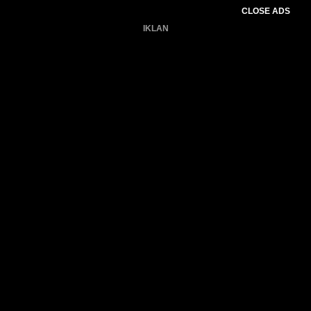
CLOSE ADS
IKLAN
Belum ada produk.
Gagal memuat data cuaca.