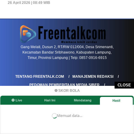
26 April 2026 | 08:49 WIB
PETIR800 LOGIN
PETIR800
Tren Mobile Entertainment Terus Mendorong M
Gang Melati, Dusun 2, RT/RW 012/004, Desa Srimenanti,
Kecamatan Bandar Sribhawono, Kabupaten Lampung,
Timur, Provinsi Lampung | Telp: 0857-0916-6915
TENTANG FREENTALK.COM
MANAJEMEN REDAKSI
PEDOMAN PEMBERITAAN MEDIA SIBER
CLOSE
⚽ SKOR BOLA
PEDOMAN PEMBERITAAN RAMAH ANAK
🔴 Live
Hari Ini
Mendatang
Hasil
KOREKSI & KLARIFIKASI
KEBIJAKAN IKLAN / ADVERTORIAL
KEBIJAKAN PRIVASI
DISCLAIMER
Memuat data...
©FREENTALK.COM