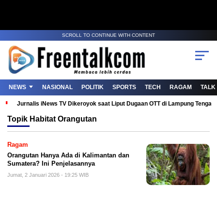
SCROLL TO CONTINUE WITH CONTENT
NEWS
NASIONAL
POLITIK
SPORTS
TECH
RAGAM
TALK
Jurnalis iNews TV Dikeroyok saat Liput Dugaan OTT di Lampung Tenga
Topik
Habitat Orangutan
Ragam
Orangutan Hanya Ada di Kalimantan dan
Sumatera? Ini Penjelasannya
Jumat, 2 Januari 2026 - 19:25 WIB