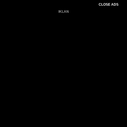
CLOSE ADS
IKLAN
Belum ada produk.
Gagal memuat data cuaca.