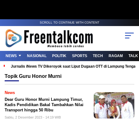
SCROLL TO CONTINUE WITH CONTENT
NEWS
NASIONAL
POLITIK
SPORTS
TECH
RAGAM
TALK
Jurnalis iNews TV Dikeroyok saat Liput Dugaan OTT di Lampung Tenga
Topik
Guru Honor Murni
News
Dear Guru Honor Murni Lampung Timur,
Kadis Pendidikan Bakal Tambahkan Nilai
Transport hingga 50 Ribu
Sabtu, 2 Desember 2023 - 14:19 WIB