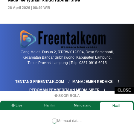
26 April 2026 | 08:49 WIB
PETIR800 LOGIN
PETIR800
Tren Mobile Entertainment Terus Mendorong M
Gang Melati, Dusun 2, RT/RW 012/004, Desa Srimenanti,
Kecamatan Bandar Sribhawono, Kabupaten Lampung,
Timur, Provinsi Lampung | Telp: 0857-0916-6915
TENTANG FREENTALK.COM
MANAJEMEN REDAKSI
PEDOMAN PEMBERITAAN MEDIA SIBER
CLOSE
⚽ SKOR BOLA
PEDOMAN PEMBERITAAN RAMAH ANAK
🔴 Live
Hari Ini
Mendatang
Hasil
KOREKSI & KLARIFIKASI
KEBIJAKAN IKLAN / ADVERTORIAL
KEBIJAKAN PRIVASI
DISCLAIMER
Memuat data...
©FREENTALK.COM