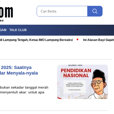
GAM
TALK CLUB
T di Lampung Tengah, Ketua IWO Lampung Bereaksi
Ini Alasan Bayi Gaj
 2025: Saatnya
ar Menyala-nyala
, bukan sekadar tanggal merah
g menyentuh akar: untuk apa