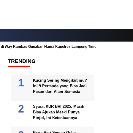
ah di Way Kambas Gunakan Nama Kapolres Lampung Timur
Fitur Nearby
TRENDING
Kucing Sering Mengikutimu?
Ini 9 Pertanda yang Bisa Jadi
Pesan dari Alam Semesta
Syarat KUR BRI 2025: Masih
Bisa Ajukan Meski Punya
Pinjol, Ini Ketentuannya
Braja Asri Segera Gelar