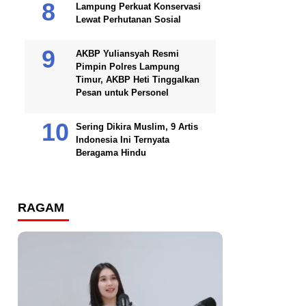
Lampung Perkuat Konservasi
Lewat Perhutanan Sosial
AKBP Yuliansyah Resmi
Pimpin Polres Lampung
Timur, AKBP Heti Tinggalkan
Pesan untuk Personel
Sering Dikira Muslim, 9 Artis
Indonesia Ini Ternyata
Beragama Hindu
RAGAM