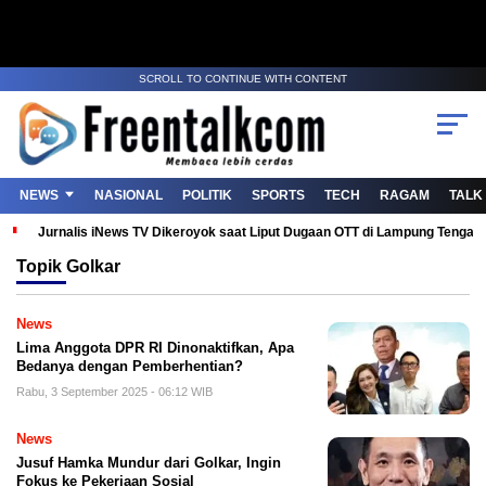
SCROLL TO CONTINUE WITH CONTENT
NEWS
NASIONAL
POLITIK
SPORTS
TECH
RAGAM
TALK
Jurnalis iNews TV Dikeroyok saat Liput Dugaan OTT di Lampung Tenga
Topik
Golkar
News
Lima Anggota DPR RI Dinonaktifkan, Apa
Bedanya dengan Pemberhentian?
Rabu, 3 September 2025 - 06:12 WIB
News
Jusuf Hamka Mundur dari Golkar, Ingin
Fokus ke Pekerjaan Sosial