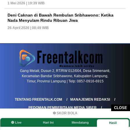
1 Mei 2026 | 19:39 WIB
Deni Caknan di Bawah Rembulan Sribhawono: Ketika
Nada Menyulam Rindu Ribuan Jiwa
26 April 2026 | 08:49 WIB
PETIR800 LOGIN
PETIR800
Mengapa Blackjack Masih Menjadi Pilihan Favo
Gang Melati, Dusun 2, RT/RW 012/004, Desa Srimenanti,
Kecamatan Bandar Sribhawono, Kabupaten Lampung,
Timur, Provinsi Lampung | Telp: 0857-0916-6915
TENTANG FREENTALK.COM
MANAJEMEN REDAKSI
PEDOMAN PEMBERITAAN MEDIA SIBER
CLOSE
⚽ SKOR BOLA
PEDOMAN PEMBERITAAN RAMAH ANAK
🔴 Live
Hari Ini
Mendatang
Hasil
KOREKSI & KLARIFIKASI
KEBIJAKAN IKLAN / ADVERTORIAL