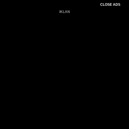
CLOSE ADS
IKLAN
Belum ada produk.
Gagal memuat data cuaca.