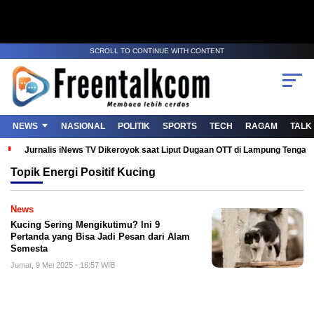
SCROLL TO CONTINUE WITH CONTENT
NEWS
NASIONAL
POLITIK
SPORTS
TECH
RAGAM
TALK
Jurnalis iNews TV Dikeroyok saat Liput Dugaan OTT di Lampung Tenga
Topik
Energi Positif Kucing
News
Kucing Sering Mengikutimu? Ini 9
Pertanda yang Bisa Jadi Pesan dari Alam
Semesta
Jumat, 9 Mei 2025 - 16:57 WIB