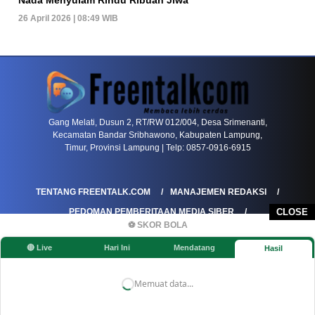
26 April 2026 | 08:49 WIB
PETIR800 LOGIN
PETIR800
Transformasi Game Meja Global Membawa Penga
Gang Melati, Dusun 2, RT/RW 012/004, Desa Srimenanti,
Kecamatan Bandar Sribhawono, Kabupaten Lampung,
Timur, Provinsi Lampung | Telp: 0857-0916-6915
TENTANG FREENTALK.COM
MANAJEMEN REDAKSI
PEDOMAN PEMBERITAAN MEDIA SIBER
CLOSE
⚽ SKOR BOLA
PEDOMAN PEMBERITAAN RAMAH ANAK
🔴 Live
Hari Ini
Mendatang
Hasil
KOREKSI & KLARIFIKASI
KEBIJAKAN IKLAN / ADVERTORIAL
KEBIJAKAN PRIVASI
DISCLAIMER
Memuat data...
©FREENTALK.COM