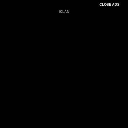
CLOSE ADS
IKLAN
Belum ada produk.
Gagal memuat data cuaca.