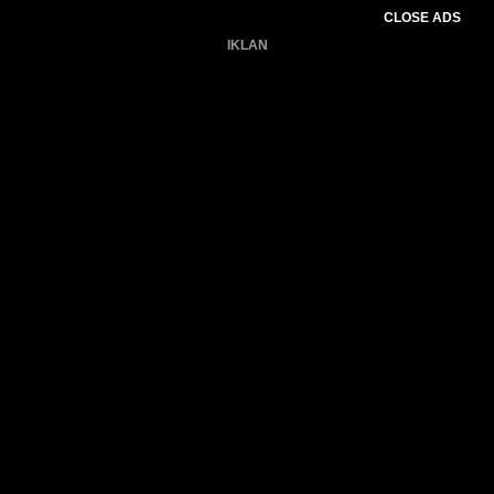
CLOSE ADS
IKLAN
Belum ada produk.
Gagal memuat data cuaca.