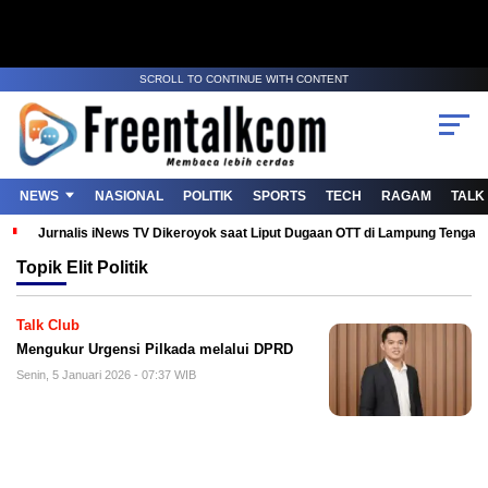
SCROLL TO CONTINUE WITH CONTENT
NEWS
NASIONAL
POLITIK
SPORTS
TECH
RAGAM
TALK
Jurnalis iNews TV Dikeroyok saat Liput Dugaan OTT di Lampung Tenga
Topik
Elit Politik
Talk Club
Mengukur Urgensi Pilkada melalui DPRD
Senin, 5 Januari 2026 - 07:37 WIB