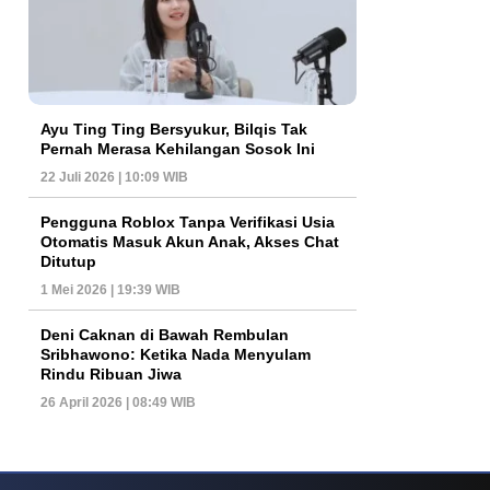
Ayu Ting Ting Bersyukur, Bilqis Tak
Pernah Merasa Kehilangan Sosok Ini
22 Juli 2026 | 10:09 WIB
Pengguna Roblox Tanpa Verifikasi Usia
Otomatis Masuk Akun Anak, Akses Chat
Ditutup
1 Mei 2026 | 19:39 WIB
Deni Caknan di Bawah Rembulan
Sribhawono: Ketika Nada Menyulam
Rindu Ribuan Jiwa
26 April 2026 | 08:49 WIB
Pengalaman Bermain Mahjong Ways
Perkembangan Game Mobile Modern Men