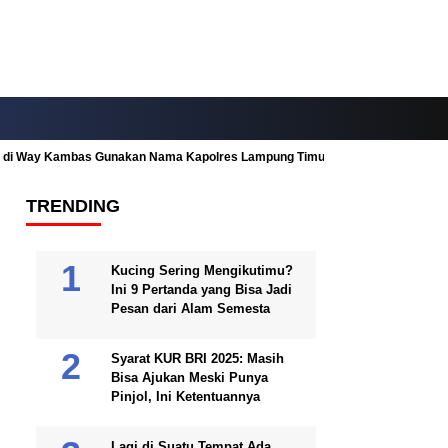
ah di Way Kambas Gunakan Nama Kapolres Lampung Timur
Fitur Nearby
TRENDING
Kucing Sering Mengikutimu?
Ini 9 Pertanda yang Bisa Jadi
Pesan dari Alam Semesta
Syarat KUR BRI 2025: Masih
Bisa Ajukan Meski Punya
Pinjol, Ini Ketentuannya
Lagi di Suatu Tempat Ada