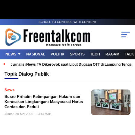
SCROLL TO CONTINUE WITH CONTENT
NEWS
NASIONAL
POLITIK
SPORTS
TECH
RAGAM
TALK
Jurnalis iNews TV Dikeroyok saat Liput Dugaan OTT di Lampung Tenga
Topik
Dialog Publik
News
Busro Prihatin Ketimpangan Hukum dan
Kerusakan Lingkungan: Masyarakat Harus
Cerdas dan Peduli
Jumat, 30 Mei 2025 - 13:44 WIB