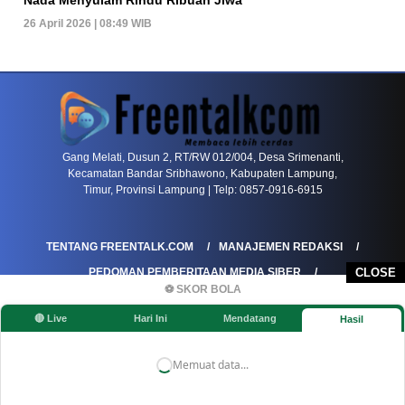
26 April 2026 | 08:49 WIB
PETIR800 LOGIN
PETIR800
Tren Mobile Entertainment Terus Mendorong M
Gang Melati, Dusun 2, RT/RW 012/004, Desa Srimenanti,
Kecamatan Bandar Sribhawono, Kabupaten Lampung,
Timur, Provinsi Lampung | Telp: 0857-0916-6915
TENTANG FREENTALK.COM
MANAJEMEN REDAKSI
PEDOMAN PEMBERITAAN MEDIA SIBER
CLOSE
⚽ SKOR BOLA
PEDOMAN PEMBERITAAN RAMAH ANAK
🔴 Live
Hari Ini
Mendatang
Hasil
KOREKSI & KLARIFIKASI
KEBIJAKAN IKLAN / ADVERTORIAL
KEBIJAKAN PRIVASI
DISCLAIMER
Memuat data...
©FREENTALK.COM