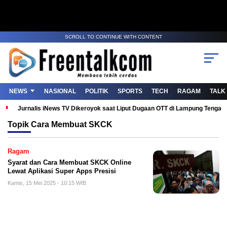
SCROLL TO CONTINUE WITH CONTENT
NEWS
NASIONAL
POLITIK
SPORTS
TECH
RAGAM
TALK
Jurnalis iNews TV Dikeroyok saat Liput Dugaan OTT di Lampung Tenga
Topik
Cara Membuat SKCK
Ragam
Syarat dan Cara Membuat SKCK Online
Lewat Aplikasi Super Apps Presisi
Kamis, 15 Mei 2025 - 10:15 WIB