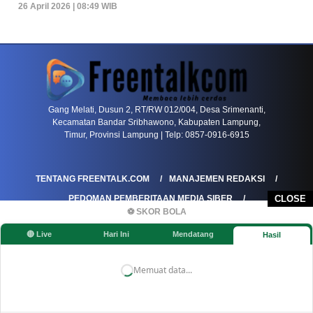
26 April 2026 | 08:49 WIB
PETIR800 LOGIN
PETIR800
Tren Mobile Entertainment Terus Mendorong M
Gang Melati, Dusun 2, RT/RW 012/004, Desa Srimenanti,
Kecamatan Bandar Sribhawono, Kabupaten Lampung,
Timur, Provinsi Lampung | Telp: 0857-0916-6915
TENTANG FREENTALK.COM
MANAJEMEN REDAKSI
PEDOMAN PEMBERITAAN MEDIA SIBER
CLOSE
⚽ SKOR BOLA
PEDOMAN PEMBERITAAN RAMAH ANAK
🔴 Live
Hari Ini
Mendatang
Hasil
KOREKSI & KLARIFIKASI
KEBIJAKAN IKLAN / ADVERTORIAL
KEBIJAKAN PRIVASI
DISCLAIMER
Memuat data...
©FREENTALK.COM