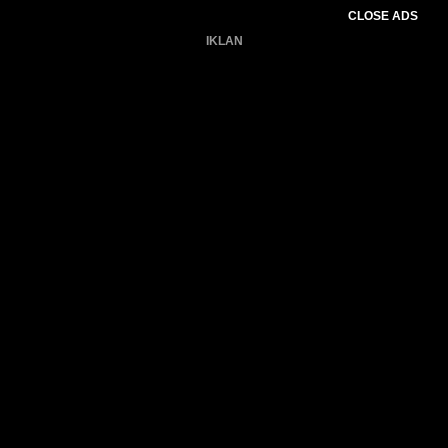
CLOSE ADS
IKLAN
Belum ada produk.
Gagal memuat data cuaca.