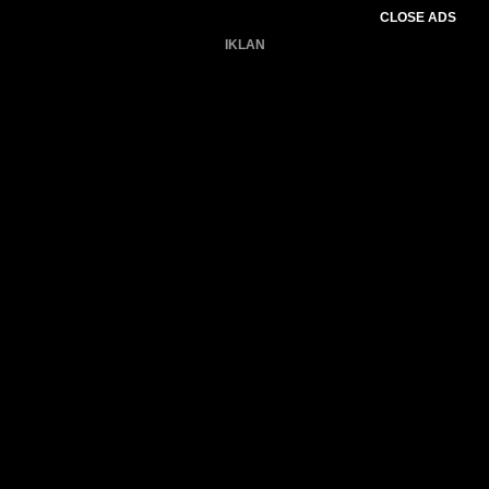
CLOSE ADS
IKLAN
Belum ada produk.
Gagal memuat data cuaca.