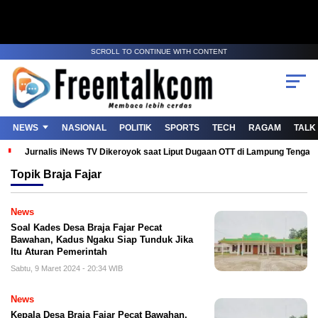
SCROLL TO CONTINUE WITH CONTENT
NEWS
NASIONAL
POLITIK
SPORTS
TECH
RAGAM
TALK
Jurnalis iNews TV Dikeroyok saat Liput Dugaan OTT di Lampung Tenga
Topik
Braja Fajar
News
Soal Kades Desa Braja Fajar Pecat
Bawahan, Kadus Ngaku Siap Tunduk Jika
Itu Aturan Pemerintah
Sabtu, 9 Maret 2024 - 20:34 WIB
News
Kepala Desa Braja Fajar Pecat Bawahan,