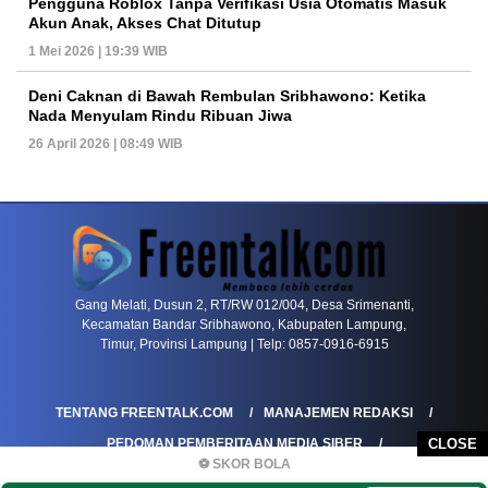
Pengguna Roblox Tanpa Verifikasi Usia Otomatis Masuk
Akun Anak, Akses Chat Ditutup
1 Mei 2026 | 19:39 WIB
Deni Caknan di Bawah Rembulan Sribhawono: Ketika
Nada Menyulam Rindu Ribuan Jiwa
26 April 2026 | 08:49 WIB
PETIR800 LOGIN
PETIR800
Tren Mobile Entertainment Terus Mendorong M
Gang Melati, Dusun 2, RT/RW 012/004, Desa Srimenanti,
Kecamatan Bandar Sribhawono, Kabupaten Lampung,
Timur, Provinsi Lampung | Telp: 0857-0916-6915
TENTANG FREENTALK.COM
MANAJEMEN REDAKSI
PEDOMAN PEMBERITAAN MEDIA SIBER
CLOSE
⚽ SKOR BOLA
PEDOMAN PEMBERITAAN RAMAH ANAK