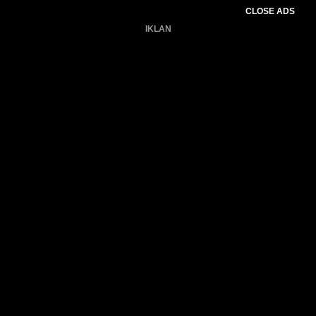
CLOSE ADS
IKLAN
Belum ada produk.
Gagal memuat data cuaca.