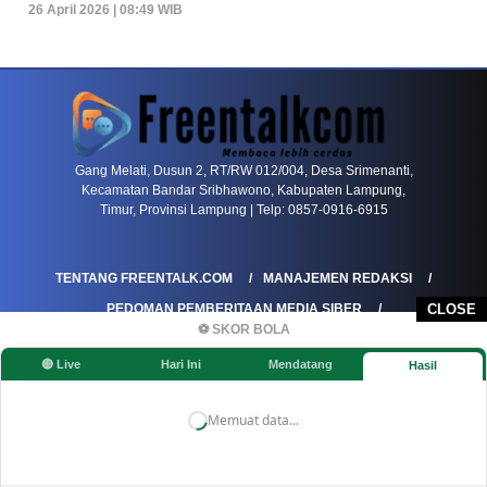
26 April 2026 | 08:49 WIB
PETIR800 LOGIN
PETIR800
Baccarat Dan Evolusi Game Meja Digital Mode
Gang Melati, Dusun 2, RT/RW 012/004, Desa Srimenanti,
Kecamatan Bandar Sribhawono, Kabupaten Lampung,
Timur, Provinsi Lampung | Telp: 0857-0916-6915
TENTANG FREENTALK.COM
MANAJEMEN REDAKSI
PEDOMAN PEMBERITAAN MEDIA SIBER
CLOSE
⚽ SKOR BOLA
PEDOMAN PEMBERITAAN RAMAH ANAK
🔴 Live
Hari Ini
Mendatang
Hasil
KOREKSI & KLARIFIKASI
KEBIJAKAN IKLAN / ADVERTORIAL
KEBIJAKAN PRIVASI
DISCLAIMER
Memuat data...
©FREENTALK.COM