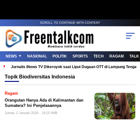
SCROLL TO CONTINUE WITH CONTENT
NEWS
NASIONAL
POLITIK
SPORTS
TECH
RAGAM
TALK
Jurnalis iNews TV Dikeroyok saat Liput Dugaan OTT di Lampung Tenga
Topik
Biodiversitas Indonesia
Ragam
Orangutan Hanya Ada di Kalimantan dan
Sumatera? Ini Penjelasannya
Jumat, 2 Januari 2026 - 19:25 WIB