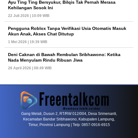
Ayu Ting Ting Bersyukur, Bilqis Tak Pernah Merasa
Kehilangan Sosok Ini
22 Juli 2026 | 10:09 WIB
Pengguna Roblox Tanpa Verifikasi Usia Otomatis Masuk
Akun Anak, Akses Chat Ditutup
1 Mei 2026 | 19:39 WIB
Deni Caknan di Bawah Rembulan Sribhawono: Ketika
Nada Menyulam Rindu Ribuan Jiwa
26 April 2026 | 08:49 WIB
PETIR800 LOGIN
PETIR800
Tren Mobile Entertainment Terus Mendorong M
Gang Melati, Dusun 2, RT/RW 012/004, Desa Srimenanti,
Kecamatan Bandar Sribhawono, Kabupaten Lampung,
Timur, Provinsi Lampung | Telp: 0857-0916-6915