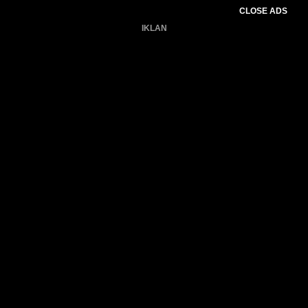
CLOSE ADS
IKLAN
Belum ada produk.
Gagal memuat data cuaca.