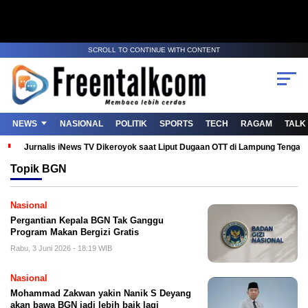
SCROLL TO CONTINUE WITH CONTENT
NEWS
NASIONAL
POLITIK
SPORTS
TECH
RAGAM
TALK
Jurnalis iNews TV Dikeroyok saat Liput Dugaan OTT di Lampung Tenga
Topik
BGN
Nasional
Pergantian Kepala BGN Tak Ganggu
Program Makan Bergizi Gratis
Rabu, 3 Juni 2026 - 18:19 WIB
Nasional
Mohammad Zakwan yakin Nanik S Deyang
akan bawa BGN jadi lebih baik lagi