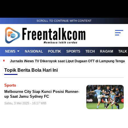
SCROLL TO CONTINUE WITH CONTENT
NEWS
NASIONAL
POLITIK
SPORTS
TECH
RAGAM
TALK
Jurnalis iNews TV Dikeroyok saat Liput Dugaan OTT di Lampung Tenga
Topik
Berita Bola Hari Ini
Sports
Melbourne City Siap Kunci Posisi Runner-
up Saat Jamu Sydney FC
Sabtu, 3 Mei 2025 - 16:17 WIB