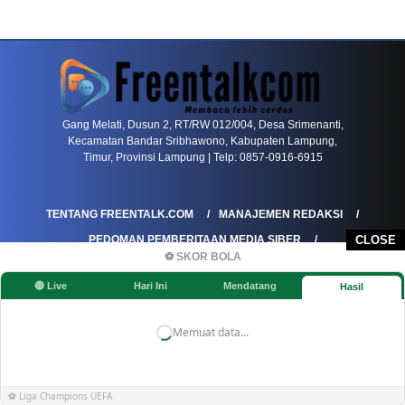
PETIR800 LOGIN
PETIR800
Mengapa Blackjack Masih Menjadi Pilihan Favo
Gang Melati, Dusun 2, RT/RW 012/004, Desa Srimenanti,
Kecamatan Bandar Sribhawono, Kabupaten Lampung,
Timur, Provinsi Lampung | Telp: 0857-0916-6915
TENTANG FREENTALK.COM
MANAJEMEN REDAKSI
PEDOMAN PEMBERITAAN MEDIA SIBER
CLOSE
⚽ SKOR BOLA
PEDOMAN PEMBERITAAN RAMAH ANAK
🔴 Live
Hari Ini
Mendatang
Hasil
KOREKSI & KLARIFIKASI
KEBIJAKAN IKLAN / ADVERTORIAL
KEBIJAKAN PRIVASI
DISCLAIMER
Memuat data...
©FREENTALK.COM
⚽ Liga Champions UEFA