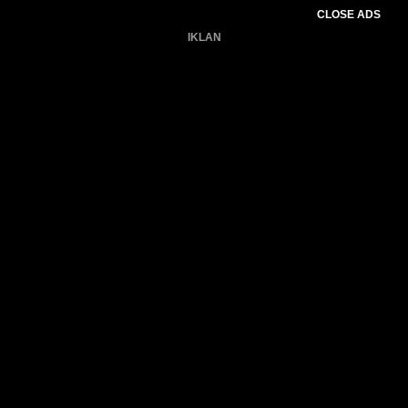
CLOSE ADS
IKLAN
Belum ada produk.
Gagal memuat data cuaca.