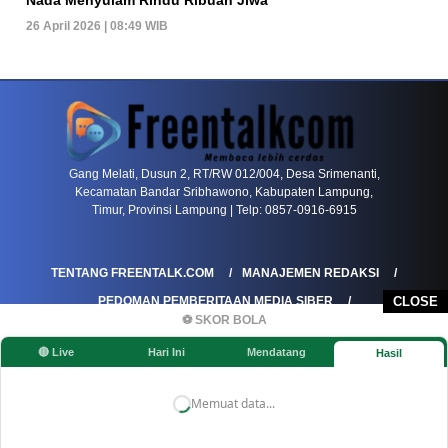
26 April 2026 | 08:49 WIB
PETIR800 LOGIN
PETIR800
Tren Mobile Entertainment Terus Mendorong M
Gang Melati, Dusun 2, RT/RW 012/004, Desa Srimenanti,
Kecamatan Bandar Sribhawono, Kabupaten Lampung,
Timur, Provinsi Lampung | Telp: 0857-0916-6915
TENTANG FREENTALK.COM
MANAJEMEN REDAKSI
PEDOMAN PEMBERITAAN MEDIA SIBER
CLOSE
⚽ SKOR BOLA
PEDOMAN PEMBERITAAN RAMAH ANAK
🔴 Live
Hari Ini
Mendatang
Hasil
KOREKSI & KLARIFIKASI
KEBIJAKAN IKLAN / ADVERTORIAL
KEBIJAKAN PRIVASI
DISCLAIMER
Memuat data...
©FREENTALK.COM