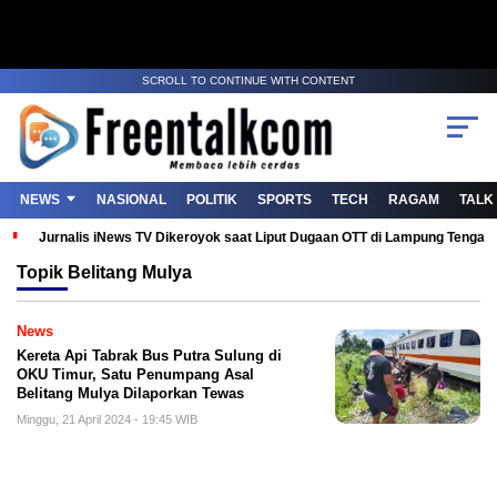
SCROLL TO CONTINUE WITH CONTENT
NEWS
NASIONAL
POLITIK
SPORTS
TECH
RAGAM
TALK
Jurnalis iNews TV Dikeroyok saat Liput Dugaan OTT di Lampung Tenga
Topik
Belitang Mulya
News
Kereta Api Tabrak Bus Putra Sulung di
OKU Timur, Satu Penumpang Asal
Belitang Mulya Dilaporkan Tewas
Minggu, 21 April 2024 - 19:45 WIB