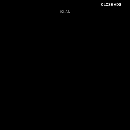
CLOSE ADS
IKLAN
Belum ada produk.
Gagal memuat data cuaca.