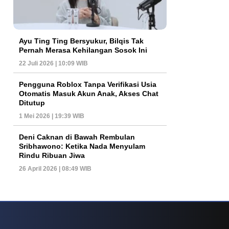
Ayu Ting Ting Bersyukur, Bilqis Tak
Pernah Merasa Kehilangan Sosok Ini
22 Juli 2026 | 10:09 WIB
Pengguna Roblox Tanpa Verifikasi Usia
Otomatis Masuk Akun Anak, Akses Chat
Ditutup
1 Mei 2026 | 19:39 WIB
Deni Caknan di Bawah Rembulan
Sribhawono: Ketika Nada Menyulam
Rindu Ribuan Jiwa
26 April 2026 | 08:49 WIB
 Yang Kian Sorot Ekosistem Informasi
Fenomena Kasino Online Dan Arah Ba