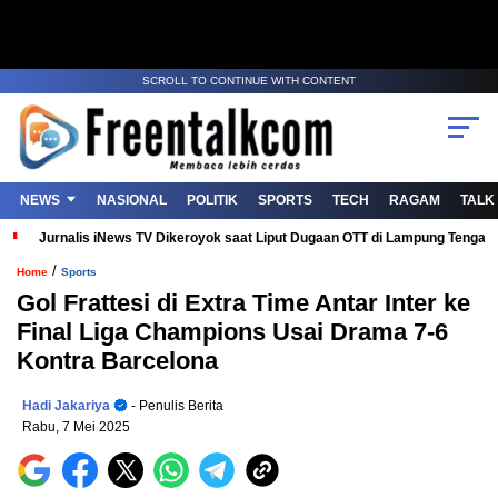
SCROLL TO CONTINUE WITH CONTENT
NEWS
NASIONAL
POLITIK
SPORTS
TECH
RAGAM
TALK
Jurnalis iNews TV Dikeroyok saat Liput Dugaan OTT di Lampung Tenga
/
Home
Sports
Gol Frattesi di Extra Time Antar Inter ke
Final Liga Champions Usai Drama 7-6
Kontra Barcelona
Hadi Jakariya
- Penulis Berita
Rabu, 7 Mei 2025