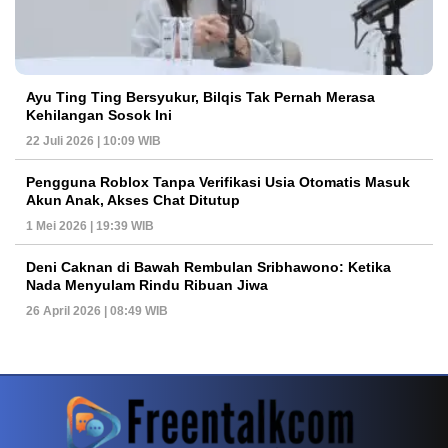
Ayu Ting Ting Bersyukur, Bilqis Tak Pernah Merasa
Kehilangan Sosok Ini
22 Juli 2026 | 10:09 WIB
Pengguna Roblox Tanpa Verifikasi Usia Otomatis Masuk
Akun Anak, Akses Chat Ditutup
1 Mei 2026 | 19:39 WIB
Deni Caknan di Bawah Rembulan Sribhawono: Ketika
Nada Menyulam Rindu Ribuan Jiwa
26 April 2026 | 08:49 WIB
PETIR800 LOGIN
PETIR800