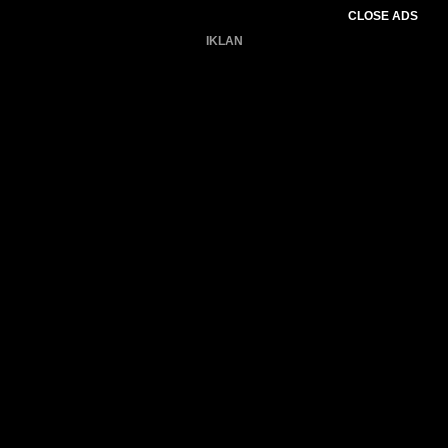
CLOSE ADS
IKLAN
Belum ada produk.
Gagal memuat data cuaca.