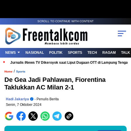
SCROLL TO CONTINUE WITH CONTENT
NEWS
NASIONAL
POLITIK
SPORTS
TECH
RAGAM
TALK
Jurnalis iNews TV Dikeroyok saat Liput Dugaan OTT di Lampung Tenga
/
Home
Sports
De Gea Jadi Pahlawan, Fiorentina
Taklukkan AC Milan 2-1
Hadi Jakariya
- Penulis Berita
Senin, 7 Oktober 2024