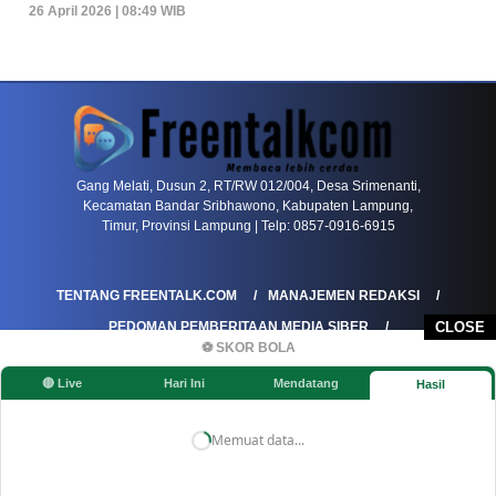
26 April 2026 | 08:49 WIB
PETIR800 LOGIN
PETIR800
Komunitas Game Mulai Melirik Platform Dengan
Gang Melati, Dusun 2, RT/RW 012/004, Desa Srimenanti,
Kecamatan Bandar Sribhawono, Kabupaten Lampung,
Timur, Provinsi Lampung | Telp: 0857-0916-6915
TENTANG FREENTALK.COM
MANAJEMEN REDAKSI
CLOSE
PEDOMAN PEMBERITAAN MEDIA SIBER
⚽ SKOR BOLA
PEDOMAN PEMBERITAAN RAMAH ANAK
🔴 Live
Hari Ini
Mendatang
Hasil
KOREKSI & KLARIFIKASI
KEBIJAKAN IKLAN / ADVERTORIAL
KEBIJAKAN PRIVASI
DISCLAIMER
Memuat data...
©FREENTALK.COM