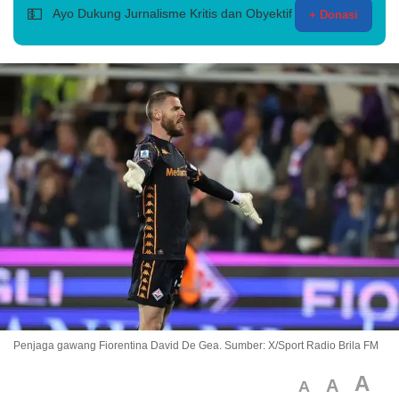
💵
Ayo Dukung Jurnalisme Kritis dan Obyektif
+ Donasi
Penjaga gawang Fiorentina David De Gea. Sumber: X/Sport Radio Brila FM
A
A
A