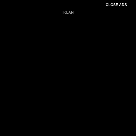
CLOSE ADS
IKLAN
Belum ada produk.
Gagal memuat data cuaca.