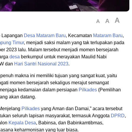
A
A
A
 Lapangan
Desa
Mataram Baru
, Kecamatan
Mataram Baru
,
pung Timur
, menjadi saksi malam yang tak terlupakan pada
ber 2023 lalu. Malam tersebut menjadi momen bersejarah
warga
desa
berkumpul untuk merayakan Maulid Nabi
W dan
Hari Santri Nasional 2023
.
enuh makna ini memiliki tujuan yang sangat kuat, yaitu
gati momen bersejarah sekaligus merajut semangat
 menjaga kedamaian dalam persiapan
Pilkades
(Pemilihan
yang akan datang.
Menjelang
Pilkades
yang Aman dan Damai,” acara tersebut
tukan seluruh lapisan masyarakat, termasuk Anggota
DPRD
,
alon
Kepala Desa
, Babinsa, dan Babinkamtibmas,
asana keharmonisan yang luar biasa.