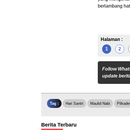
berlambang hati
Halaman :
1
2
Follow What
update berita
Tag :
Hari Santri
Maulid Nabi
Pilkade
Berita Terbaru