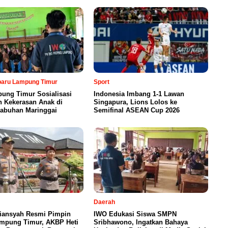
rbaru Lampung Timur
Sport
ung Timur Sosialisasi
Indonesia Imbang 1-1 Lawan
n Kekerasan Anak di
Singapura, Lions Lolos ke
abuhan Maringgai
Semifinal ASEAN Cup 2026
Daerah
iansyah Resmi Pimpin
IWO Edukasi Siswa SMPN
ampung Timur, AKBP Heti
Sribhawono, Ingatkan Bahaya