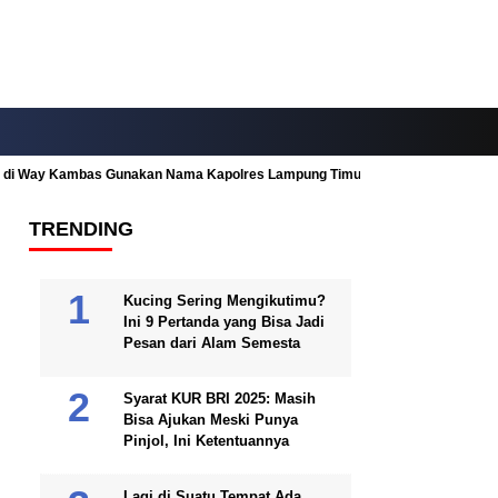
ah di Way Kambas Gunakan Nama Kapolres Lampung Timur
Fitur Nearby
TRENDING
Kucing Sering Mengikutimu?
Ini 9 Pertanda yang Bisa Jadi
Pesan dari Alam Semesta
Syarat KUR BRI 2025: Masih
Bisa Ajukan Meski Punya
Pinjol, Ini Ketentuannya
Lagi di Suatu Tempat Ada