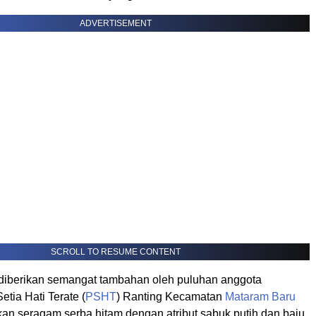
ADVERTISEMENT
SCROLL TO RESUME CONTENT
 diberikan semangat tambahan oleh puluhan anggota
tia Hati Terate (
PSHT
) Ranting Kecamatan
Mataram Baru
n seragam serba hitam dengan atribut sabuk putih dan baju