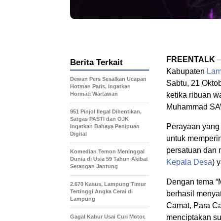
FREENTALK
–
Berita Terkait
Kabupaten
Lam
Dewan Pers Sesalkan Ucapan
Sabtu, 21 Okto
Hotman Paris, Ingatkan
Hormati Wartawan
ketika ribuan 
Muhammad SA
951 Pinjol Ilegal Dihentikan,
Satgas PASTI dan OJK
Perayaan yang p
Ingatkan Bahaya Penipuan
Digital
untuk memperin
persatuan dan
Komedian Temon Meninggal
Dunia di Usia 59 Tahun Akibat
Kepala Desa
) 
Serangan Jantung
Dengan tema “
2.670 Kasus, Lampung Timur
Tertinggi Angka Cerai di
berhasil menya
Lampung
Camat, Para C
menciptakan su
Gagal Kabur Usai Curi Motor,