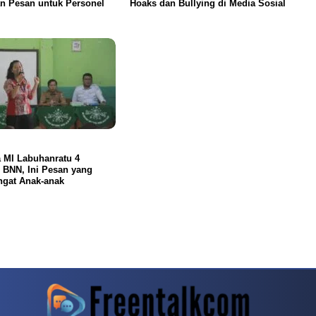
n Pesan untuk Personel
Hoaks dan Bullying di Media Sosial
 MI Labuhanratu 4
 BNN, Ini Pesan yang
ngat Anak-anak
rn
Dragon Tiger Menjadi Alternatif Yang Sering Dibahas Komunitas
Mahjong Wa