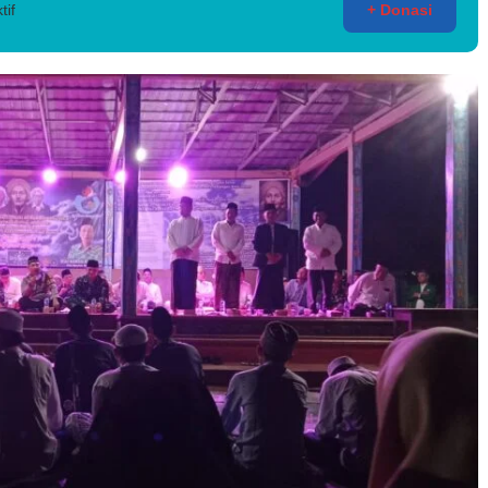
tif
+ Donasi