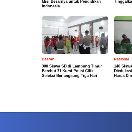
Misi Besarnya untuk Pendidikan
Tinggalka
Indonesia
Daerah
Nasional
300 Siswa SD di Lampung Timur
140 Siswa
Berebut 31 Kursi Polisi Cilik,
Diedukasi
Seleksi Berlangsung Tiga Hari
Harus Dii
PETIR800 LOGIN
PETIR800
Baccarat Dan Evolusi Game Meja Digital Mode