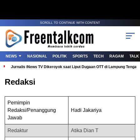
SCROLL TO CONTINUE WITH CONTENT
NEWS
NASIONAL
POLITIK
SPORTS
TECH
RAGAM
TALK
Jurnalis iNews TV Dikeroyok saat Liput Dugaan OTT di Lampung Tenga
Redaksi
Pemimpin
Redaksi/Penanggung
Hadi Jakariya
Jawab
Redaktur
Atika Dian T