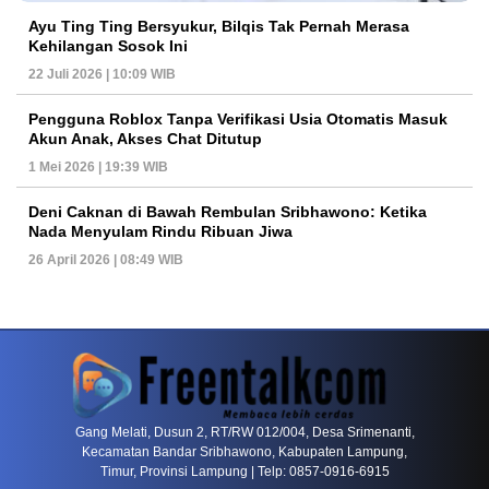
Ayu Ting Ting Bersyukur, Bilqis Tak Pernah Merasa
Kehilangan Sosok Ini
22 Juli 2026 | 10:09 WIB
Pengguna Roblox Tanpa Verifikasi Usia Otomatis Masuk
Akun Anak, Akses Chat Ditutup
1 Mei 2026 | 19:39 WIB
Deni Caknan di Bawah Rembulan Sribhawono: Ketika
Nada Menyulam Rindu Ribuan Jiwa
26 April 2026 | 08:49 WIB
PETIR800 LOGIN
PETIR800
Bagaimana Kasino Online Menjadi Bagian Pentin
Gang Melati, Dusun 2, RT/RW 012/004, Desa Srimenanti,
Kecamatan Bandar Sribhawono, Kabupaten Lampung,
Timur, Provinsi Lampung | Telp: 0857-0916-6915