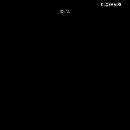
CLOSE ADS
IKLAN
Belum ada produk.
Gagal memuat data cuaca.