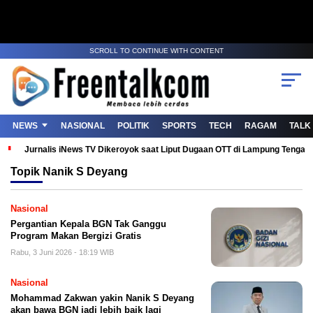
SCROLL TO CONTINUE WITH CONTENT
NEWS
NASIONAL
POLITIK
SPORTS
TECH
RAGAM
TALK
Jurnalis iNews TV Dikeroyok saat Liput Dugaan OTT di Lampung Tenga
Topik
Nanik S Deyang
Nasional
Pergantian Kepala BGN Tak Ganggu
Program Makan Bergizi Gratis
Rabu, 3 Juni 2026 - 18:19 WIB
Nasional
Mohammad Zakwan yakin Nanik S Deyang
akan bawa BGN jadi lebih baik lagi