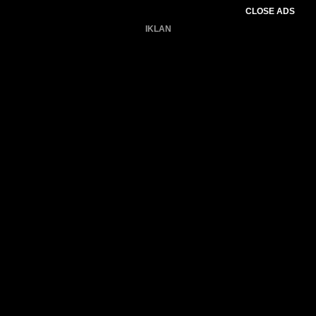
CLOSE ADS
IKLAN
Belum ada produk.
Gagal memuat data cuaca.