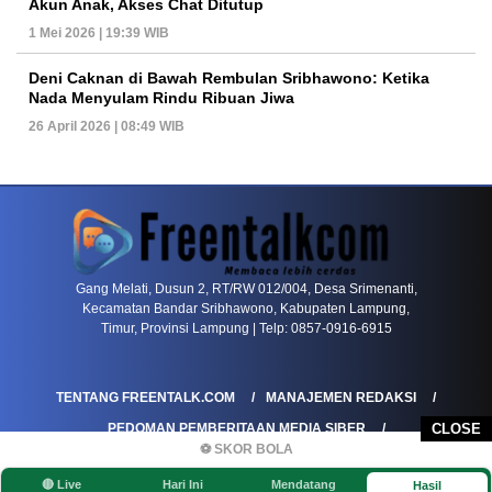
Akun Anak, Akses Chat Ditutup
1 Mei 2026 | 19:39 WIB
Deni Caknan di Bawah Rembulan Sribhawono: Ketika
Nada Menyulam Rindu Ribuan Jiwa
26 April 2026 | 08:49 WIB
PETIR800 LOGIN
PETIR800
Baccarat Dan Evolusi Game Meja Digital Mode
Gang Melati, Dusun 2, RT/RW 012/004, Desa Srimenanti,
Kecamatan Bandar Sribhawono, Kabupaten Lampung,
Timur, Provinsi Lampung | Telp: 0857-0916-6915
TENTANG FREENTALK.COM
MANAJEMEN REDAKSI
PEDOMAN PEMBERITAAN MEDIA SIBER
CLOSE
⚽ SKOR BOLA
PEDOMAN PEMBERITAAN RAMAH ANAK
🔴 Live
Hari Ini
Mendatang
Hasil
KOREKSI & KLARIFIKASI
KEBIJAKAN IKLAN / ADVERTORIAL