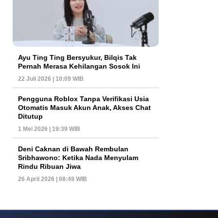
Ayu Ting Ting Bersyukur, Bilqis Tak
Pernah Merasa Kehilangan Sosok Ini
22 Juli 2026 | 10:09 WIB
Pengguna Roblox Tanpa Verifikasi Usia
Otomatis Masuk Akun Anak, Akses Chat
Ditutup
1 Mei 2026 | 19:39 WIB
Deni Caknan di Bawah Rembulan
Sribhawono: Ketika Nada Menyulam
Rindu Ribuan Jiwa
26 April 2026 | 08:49 WIB
ys Dan Popularitas Yang Terus Bertahan Hingga Kini
Poker Online Kembali 