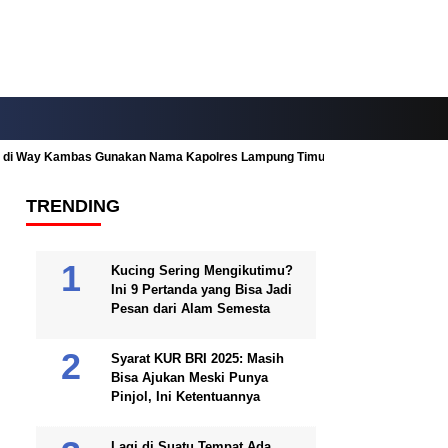
ah di Way Kambas Gunakan Nama Kapolres Lampung Timur
Fitur Nearby
TRENDING
Kucing Sering Mengikutimu?
Ini 9 Pertanda yang Bisa Jadi
Pesan dari Alam Semesta
Syarat KUR BRI 2025: Masih
Bisa Ajukan Meski Punya
Pinjol, Ini Ketentuannya
Lagi di Suatu Tempat Ada