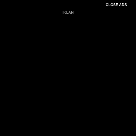
CLOSE ADS
IKLAN
Belum ada produk.
Gagal memuat data cuaca.