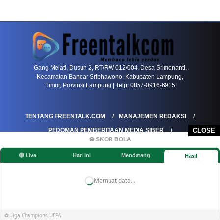
PETIR800 LOGIN
PETIR800
Mengapa Blackjack Masih Menjadi Pilihan Favo
Gang Melati, Dusun 2, RT/RW 012/004, Desa Srimenanti,
Kecamatan Bandar Sribhawono, Kabupaten Lampung,
Timur, Provinsi Lampung | Telp: 0857-0916-6915
TENTANG FREENTALK.COM
MANAJEMEN REDAKSI
PEDOMAN PEMBERITAAN MEDIA SIBER
CLOSE
⚽ SKOR BOLA
PEDOMAN PEMBERITAAN RAMAH ANAK
🔴 Live
Hari Ini
Mendatang
Hasil
KOREKSI & KLARIFIKASI
KEBIJAKAN IKLAN / ADVERTORIAL
KEBIJAKAN PRIVASI
DISCLAIMER
Memuat data...
©FREENTALK.COM
⚽ Liga Champions UEFA