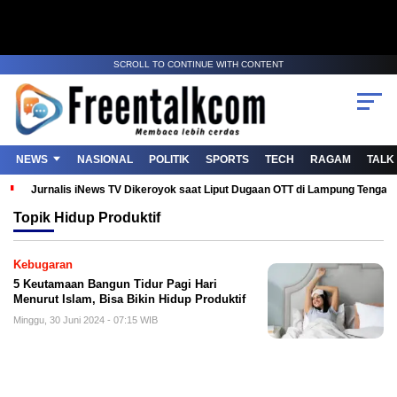
SCROLL TO CONTINUE WITH CONTENT
NEWS
NASIONAL
POLITIK
SPORTS
TECH
RAGAM
TALK
Jurnalis iNews TV Dikeroyok saat Liput Dugaan OTT di Lampung Tenga
Topik
Hidup Produktif
Kebugaran
5 Keutamaan Bangun Tidur Pagi Hari
Menurut Islam, Bisa Bikin Hidup Produktif
Minggu, 30 Juni 2024 - 07:15 WIB