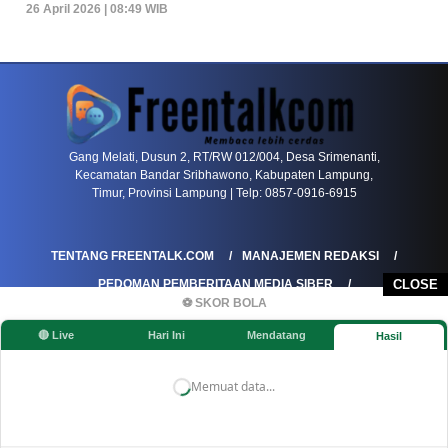
26 April 2026 | 08:49 WIB
PETIR800 LOGIN
PETIR800
Baccarat Dan Evolusi Game Meja Digital Mode
Gang Melati, Dusun 2, RT/RW 012/004, Desa Srimenanti,
Kecamatan Bandar Sribhawono, Kabupaten Lampung,
Timur, Provinsi Lampung | Telp: 0857-0916-6915
TENTANG FREENTALK.COM
MANAJEMEN REDAKSI
PEDOMAN PEMBERITAAN MEDIA SIBER
CLOSE
⚽ SKOR BOLA
PEDOMAN PEMBERITAAN RAMAH ANAK
🔴 Live
Hari Ini
Mendatang
Hasil
KOREKSI & KLARIFIKASI
KEBIJAKAN IKLAN / ADVERTORIAL
KEBIJAKAN PRIVASI
DISCLAIMER
Memuat data...
©FREENTALK.COM