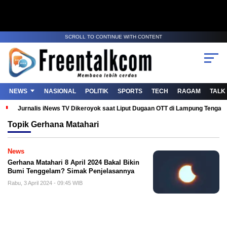
SCROLL TO CONTINUE WITH CONTENT
NEWS
NASIONAL
POLITIK
SPORTS
TECH
RAGAM
TALK
Jurnalis iNews TV Dikeroyok saat Liput Dugaan OTT di Lampung Tenga
Topik
Gerhana Matahari
News
Gerhana Matahari 8 April 2024 Bakal Bikin
Bumi Tenggelam? Simak Penjelasannya
Rabu, 3 April 2024 - 09:45 WIB