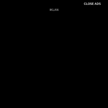
CLOSE ADS
IKLAN
Belum ada produk.
Gagal memuat data cuaca.